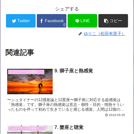
シェアする
Twitter
Facebook
LINE
コピー
0
ゆりこ（松田有里子）
関連記事
9. 獅子座と熱感覚
シュタイナーの12感覚と12星座
〜シュタイナーの12感覚論と12星座〜獅子座に対応する超感覚は
「熱感覚」です。獅子座の熱感覚は意志・個性・目的・情熱そうい
ったものを伴って初めて生きていると感じる感覚。人間は12個の
「超感覚」を持っていてそれぞれが星座に対応する、としている...
2019.05.05
7. 蟹座と聴覚
シュタイナーの12感覚と12星座