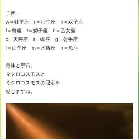
子音：
w＝牡羊座 r＝牡牛座 h＝双子座
f＝蟹座 t＝獅子座 b＝乙女座
c＝天秤座 s＝蠍座 g＝射手座
l＝山羊座 m＝水瓶座 n＝魚座
身体と宇宙、
マクロコスモスと
ミクロコスモスの照応を
感じますね。