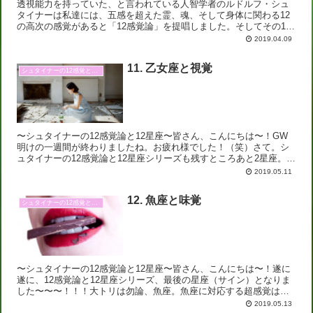
透視能力を持っていた、と言われている人智学者のルドルフ・シュ
タイナーは私達には、五感を超えた霊、魂、そして身体に関わる12
の高次の感覚があると「12感覚論」を提唱しました。そしてその12
の感覚は大きく３つのグループに分かれています。下位感覚...
2019.04.09
11. 乙女座と視覚
シュタイナーの12感覚と12星座
〜シュタイナーの12感覚論と12星座〜皆さん、こんにちは〜！GW
明けの一週間が終わりましたね。お疲れ様でした！（笑）さて。シ
ュタイナーの12感覚論と12星座シリーズも残すところあと2星座。今
日は乙女座になりますが、乙女座に対応する超感覚は「...
2019.05.11
12. 魚座と味覚
シュタイナーの12感覚と12星座
〜シュタイナーの12感覚論と12星座〜皆さん、こんにちは〜！遂に
遂に、12感覚論と12星座シリーズ、最後の星座（サイン）となりま
した〜〜〜！！！大トリは勿論、魚座。魚座に対応する超感覚は
「味覚」です。牡羊座から始まった旅の終盤。酸いも甘いも...
2019.05.13