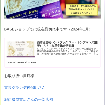
BASEショップでは現在品切れ中です（2024年1月）
西洋占星術ハンドブック スー・トンプキンズ(原
著) - ＡＲＩ占星学総合研究所
ロンドン・スクール・オブ・アストロロジーの創設者で、
英国占星術協会の栄誉あるチャールズ・ハーヴェイ賞を受
賞した英国で最も経験の長い占星家である著者スー・トン
プキンズによる現代占星術の解… - 引用：版元ドットコム
www.hanmoto.com
お取り扱い書店様：
書泉グランデ神保町さん
紀伊國屋書店さんの一部店舗