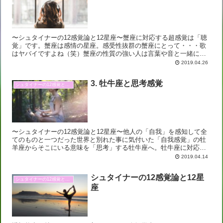
〜シュタイナーの12感覚論と12星座〜蟹座に対応する超感覚は「聴
覚」です。蟹座は感情の星座。感受性抜群の蟹座にとって・・・歌
はヤバイですよね（笑）蟹座の性質の強い人は言葉や音と一緒に心
の声が振動として聴こえてきてしまう、というか放出された感...
2019.04.26
3. 牡牛座と思考感覚
シュタイナーの12感覚と12星座
〜シュタイナーの12感覚論と12星座〜他人の「自我」を感知して全
てのものと一つだった世界と別れた事に気付いた「自我感覚」の牡
羊座からそこにいる意味を「思考」する牡牛座へ。牡牛座に対応す
る感覚は「思考感覚」です。牡牛座は自分の五感に絶対的な信...
2019.04.14
シュタイナーの12感覚論と12星
シュタイナーの12感覚と12星座
座