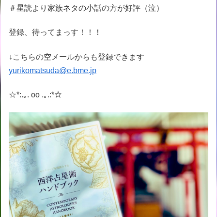
＃星読より家族ネタの小話の方が好評（泣）
登録、待ってまっす！！！
↓こちらの空メールからも登録できます
yurikomatsuda@e.bme.jp
☆*:.｡. oo .｡.:*☆