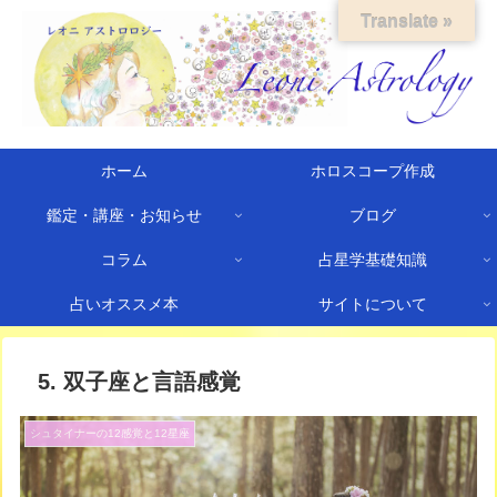
Translate »
ホーム
ホロスコープ作成
鑑定・講座・お知らせ
ブログ
コラム
占星学基礎知識
占いオススメ本
サイトについて
5. 双子座と言語感覚
シュタイナーの12感覚と12星座