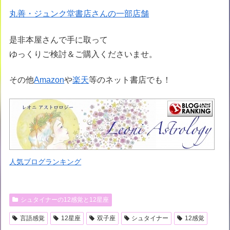
丸善・ジュンク堂書店さんの一部店舗
是非本屋さんで手に取って
ゆっくりご検討＆ご購入くださいませ。
その他
Amazon
や
楽天
等のネット書店でも！
人気ブログランキング
シュタイナーの12感覚と12星座
言語感覚
12星座
双子座
シュタイナー
12感覚