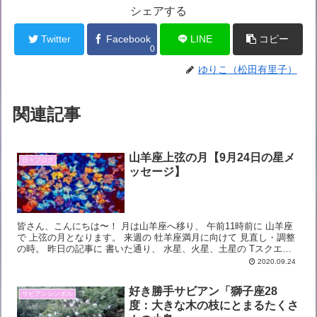
シェアする
Twitter
Facebook
LINE
コピー
0
ゆりこ（松田有里子）
関連記事
山羊座上弦の月【9月24日の星メ
日々ブログ
ッセージ】
皆さん、こんにちは〜！ 月は山羊座へ移り、 午前11時前に 山羊座
で 上弦の月となります。 来週の 牡羊座満月に向けて 見直し・調整
の時。 昨日の記事に 書いた通り、 水星、火星、土星の Tスクエア
という 厳し目の繋がりが ...
2020.09.24
好き勝手サビアン「獅子座28
サビアンシンボル
度：大きな木の枝にとまるたくさ