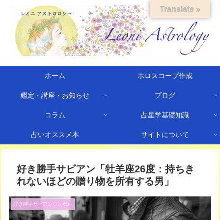
Translate »
ホーム
ホロスコープ作成
鑑定・講座・お知らせ
ブログ
コラム
占星学基礎知識
占いオススメ本
サイトについて
好き勝手サビアン「牡羊座26度：持ちき
れないほどの贈り物を所有する男」
好き勝手サビアンシンボル