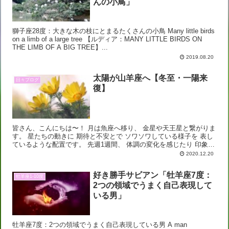
んの小鳥」
獅子座28度：大きな木の枝にとまるたくさんの小鳥 Many little birds
on a limb of a large tree 【ルディア：MANY LITTLE BIRDS ON
THE LIMB OF A BIG TREE】...
2019.08.20
太陽が山羊座へ【冬至・一陽来
日々ブログ
復】
皆さん、こんにちは〜！ 月は魚座へ移り、 金星や天王星と繋がりま
す。 星たちの動きに 期待と不安とで ソワソワしている様子を 表し
ているような配置です。 先週1週間、 体調の変化を感じたり 印象的
な出来事があったり 忙しかったりした方...
2020.12.20
好き勝手サビアン「牡羊座7度：
牡羊座1-10度
2つの領域でうまく自己表現して
いる男」
牡羊座7度：2つの領域でうまく自己表現している男 A man