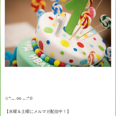
☆*:.｡. oo .｡.:*☆
【水曜＆土曜にメルマガ配信中！】