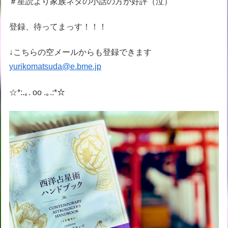
＃星読より家族ネタの小話の方が好評（泣）
登録、待ってまっす！！！
↓こちらの空メールからも登録できます
yurikomatsuda@e.bme.jp
☆*:.｡. oo .｡.:*☆