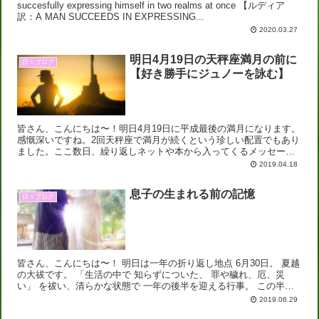
succesfully expressing himself in two realms at once 【ルディア
訳：A MAN SUCCEEDS IN EXPRESSING...
2020.03.27
明日4月19日の天秤座満月の前に
日々ブログ
【好き勝手にジュノーを詠む】
皆さん、こんにちは〜！明日4月19日に平成最後の満月になります。
感慨深いですね。2回天秤座で満月が続くという珍しい配置でもあり
ました。ここ数日、繰り返しネットや本から入ってくるメッセージ
が「全員に好かれようとするな」でして（汗）特に珍しいメ...
2019.04.18
息子の生まれる前の記憶
日々ブログ
皆さん、こんにちは〜！ 明日は一年の折り返し地点 6月30日。 夏越
の大祓です。 「生活の中で 知らずについた、 罪や穢れ、厄、災
い」 を祓い、清らかな状態で 一年の後半を迎える行事。 この半年
を振り返ると・・・ あっという間すぎ...
2019.06.29