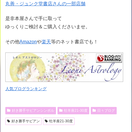
丸善・ジュンク堂書店さんの一部店舗
是非本屋さんで手に取って
ゆっくりご検討＆ご購入くださいませ。
その他
Amazon
や
楽天
等のネット書店でも！
人気ブログランキング
好き勝手サビアンシンボル
牡羊座21-30度
日々ブログ
好き勝手サビアン
牡羊座21-30度