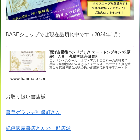
BASEショップでは現在品切れ中です（2024年1月）
西洋占星術ハンドブック スー・トンプキンズ(原
著) - ＡＲＩ占星学総合研究所
ロンドン・スクール・オブ・アストロロジーの創設者で、
英国占星術協会の栄誉あるチャールズ・ハーヴェイ賞を受
賞した英国で最も経験の長い占星家である著者スー・トン
プキンズによる現代占星術の解… - 引用：版元ドットコム
www.hanmoto.com
お取り扱い書店様：
書泉グランデ神保町さん
紀伊國屋書店さんの一部店舗