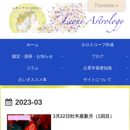
Translate »
ホーム
ホロスコープ作成
鑑定・講座・お知らせ
ブログ
コラム
占星学基礎知識
占いオススメ本
サイトについて
2023-03
3月22日牡羊座新月（1回目）
好き勝手星詠み