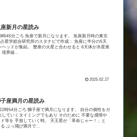
魚座新月の星読み
日9時45分ごろ 魚座で新月になります。 魚座新月時の東京
RI占星学総合研究所のスタナビで作成： 魚座に半分の5天
ンヘッドが集結。 蟹座の火星と合わせると 6天体が水星座
境界線...
2025.02.27
獅子座満月の星読み
日22時54分ごろ 獅子座で満月になります。 自分の個性をガ
出していくタイミングでもあり そのために 不要な感情や
ド等を 手放していく時。 天王星が「革命じゃー！」と
る ぶっ飛び満月で...