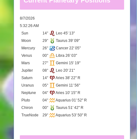
Current Planetary Positions
8/7/2026
5:32:26 AM
Sun
14°
Leo 45' 13"
Moon
29°
Taurus 39' 09"
Mercury
26°
Cancer 22' 05"
Venus
00°
Libra 26' 03"
Mars
27°
Gemini 15' 19"
Jupiter
08°
Leo 20' 21"
Saturn
14°
Aries 38' 22" R
Uranus
05°
Gemini 11' 56"
Neptune
04°
Aries 10' 15" R
Pluto
04°
Aquarius 01' 52" R
Chiron
00°
Taurus 51' 42" R
TrueNode
29°
Aquarius 53' 50" R