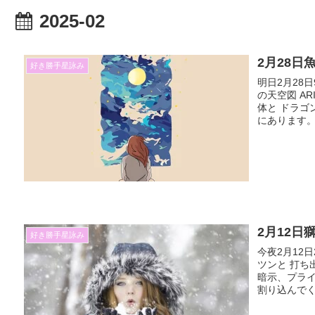
2025-02
2月28日
好き勝手星詠み
明日2月28
の天空図 A
体と ドラゴ
にあります。 
2月12日
好き勝手星詠み
今夜2月12
ツンと 打ち
暗示、プライ
割り込んでく