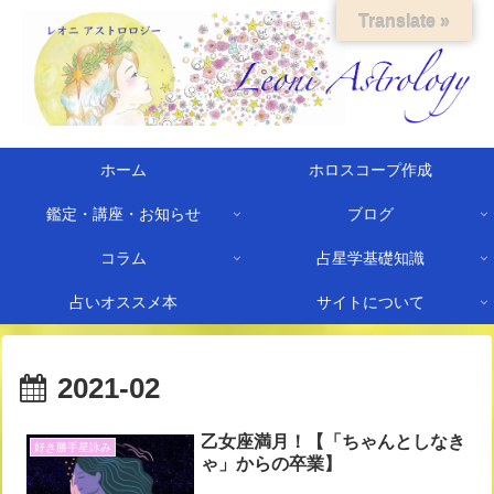
Translate »
ホーム
ホロスコープ作成
鑑定・講座・お知らせ
ブログ
コラム
占星学基礎知識
占いオススメ本
サイトについて
2021-02
乙女座満月！【「ちゃんとしなき
好き勝手星詠み
ゃ」からの卒業】