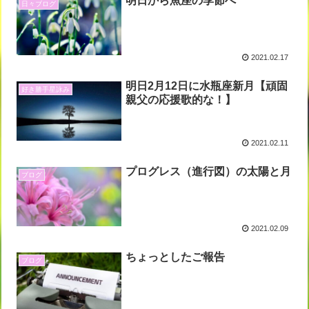
明日から魚座の季節へ
日々ブログ
2021.02.17
明日2月12日に水瓶座新月【頑固
好き勝手星詠み
親父の応援歌的な！】
2021.02.11
プログレス（進行図）の太陽と月
ブログ
2021.02.09
ちょっとしたご報告
ブログ