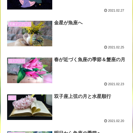
2021.02.27
金星が魚座へ
天体イングレス
2021.02.25
春が近づく魚座の季節＆蟹座の月
日々ブログ
2021.02.23
双子座上弦の月と水星順行
逆行
2021.02.20