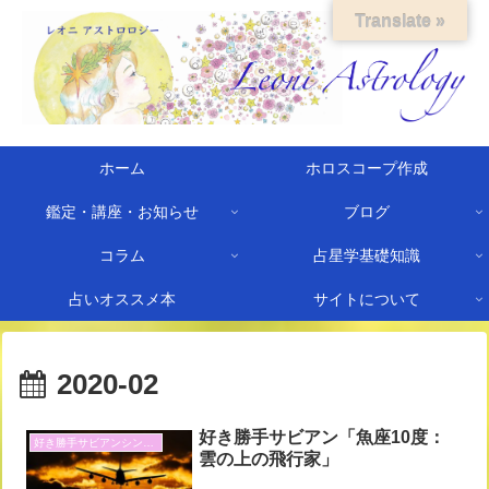
Translate »
ホーム
ホロスコープ作成
鑑定・講座・お知らせ
ブログ
コラム
占星学基礎知識
占いオススメ本
サイトについて
2020-02
好き勝手サビアン「魚座10度：
好き勝手サビアンシンボル
雲の上の飛行家」