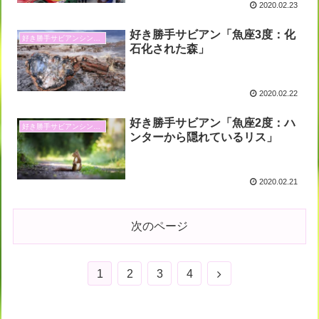
2020.02.23
好き勝手サビアン「魚座3度：化
好き勝手サビアンシンボル
石化された森」
2020.02.22
好き勝手サビアン「魚座2度：ハ
好き勝手サビアンシンボル
ンターから隠れているリス」
2020.02.21
次のページ
次
1
2
3
4
へ