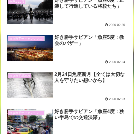
好き勝手サビアン「魚座6度：正
魚座1-10度
装して行進している将校たち」
2020.02.25
好き勝手サビアン「魚座5度：教
好き勝手サビアンシンボル
会のバザー」
2020.02.24
2月24日魚座新月【全ては大切な
好き勝手星詠み
人を守りたい想いから】
2020.02.23
好き勝手サビアン「魚座4度：狭
好き勝手サビアンシンボル
い半島での交通渋滞」