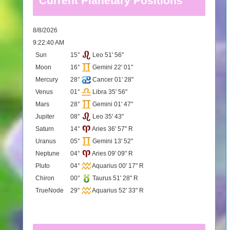
Current Planetary Positions
8/8/2026
9:22:40 AM
Sun
15°
Leo 51' 56"
Moon
16°
Gemini 22' 01"
Mercury
28°
Cancer 01' 28"
Venus
01°
Libra 35' 56"
Mars
28°
Gemini 01' 47"
Jupiter
08°
Leo 35' 43"
Saturn
14°
Aries 36' 57" R
Uranus
05°
Gemini 13' 52"
Neptune
04°
Aries 09' 09" R
Pluto
04°
Aquarius 00' 17" R
Chiron
00°
Taurus 51' 28" R
TrueNode
29°
Aquarius 52' 33" R