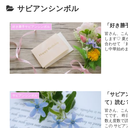
サビアンシンボル
「好き勝
好き勝手サビアンシンボル
皆さん、こん
します♡ 夏
合わせて 「
し中華始めま
「サビア
サビアンシンボル
て）読む
皆さん、こん
てです。 昨
数え度数で読
この サビアン