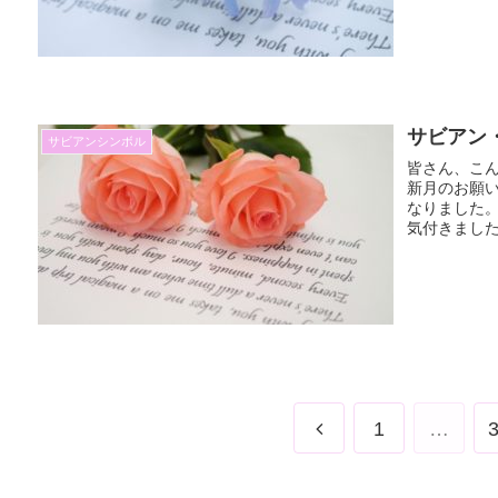
サビアン
サビアンシンボル
皆さん、こん
新月のお願い
なりました。
気付きました
前
1
…
へ