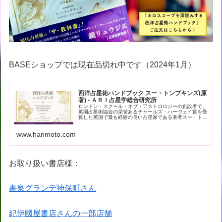
BASEショップでは現在品切れ中です（2024年1月）
西洋占星術ハンドブック スー・トンプキンズ(原
著) - ＡＲＩ占星学総合研究所
ロンドン・スクール・オブ・アストロロジーの創設者で、
英国占星術協会の栄誉あるチャールズ・ハーヴェイ賞を受
賞した英国で最も経験の長い占星家である著者スー・トン
プキンズによる現代占星術の解… - 引用：版元ドットコム
www.hanmoto.com
お取り扱い書店様：
書泉グランデ神保町さん
紀伊國屋書店さんの一部店舗