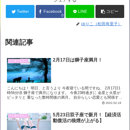
Twitter
Facebook
LINE
コピー
0
ゆりこ（松田有里子）
関連記事
2月17日は獅子座満月！
好き勝手星詠み
こんにちは！ 明日、と言うより 今夜寝ている間ですね、 2月17日1
時56分頃 獅子座で満月になります。 今夜23時過ぎに 金星と火星が
ピッタリと 重なった数時間後の満月。 自分らしい恋愛とも関係する
獅子座での満月は 恋愛面での...
2022.02.16
5月23日双子座で新月！【経済活
好き勝手星詠み
動復活の狼煙が上がる】