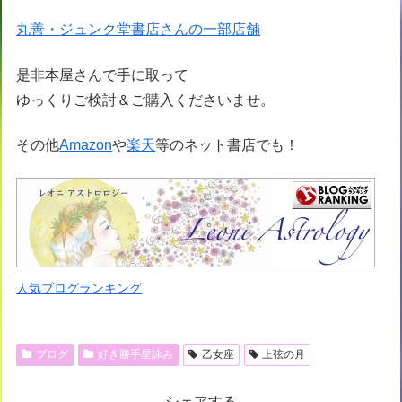
丸善・ジュンク堂書店さんの一部店舗
是非本屋さんで手に取って
ゆっくりご検討＆ご購入くださいませ。
その他
Amazon
や
楽天
等のネット書店でも！
人気ブログランキング
ブログ
好き勝手星詠み
乙女座
上弦の月
シェアする