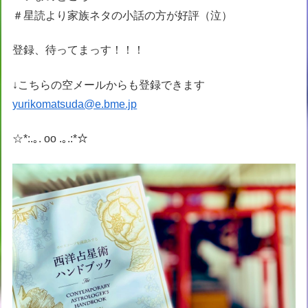
＃星読より家族ネタの小話の方が好評（泣）
登録、待ってまっす！！！
↓こちらの空メールからも登録できます
yurikomatsuda@e.bme.jp
☆*:.｡. oo .｡.:*☆