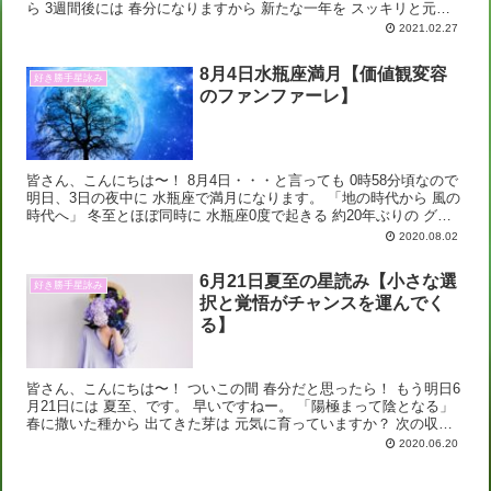
ら 3週間後には 春分になりますから 新たな一年を スッキリと元気
に迎える為の 感謝と手放しの...
2021.02.27
8月4日水瓶座満月【価値観変容
好き勝手星詠み
のファンファーレ】
皆さん、こんにちは〜！ 8月4日・・・と言っても 0時58分頃なので
明日、3日の夜中に 水瓶座で満月になります。 「地の時代から 風の
時代へ」 冬至とほぼ同時に 水瓶座0度で起きる 約20年ぶりの グレ
ートコンジャンク...
2020.08.02
6月21日夏至の星読み【小さな選
好き勝手星詠み
択と覚悟がチャンスを運んでく
る】
皆さん、こんにちは〜！ ついこの間 春分だと思ったら！ もう明日6
月21日には 夏至、です。 早いですねー。 「陽極まって陰となる」
春に撒いた種から 出てきた芽は 元気に育っていますか？ 次の収穫
に向けて 肥料をあげたり...
2020.06.20