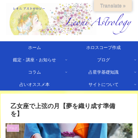
Translate »
ホーム
ホロスコープ作成
鑑定・講座・お知らせ
ブログ
コラム
占星学基礎知識
占いオススメ本
サイトについて
乙女座で上弦の月【夢を織り成す準備
を】
ブログ