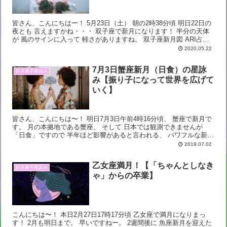
皆さん、こんにちはー！ 5月23日（土） 朝の2時38分頃 明日22日の
夜とも 言えますかね・・・ 双子座で新月になります！ 半分の天体
が 風のサインに入って 軽さがありますね。 双子座新月図 ARI占星
学総合研究所HPで作成...
2020.05.22
7月3日蟹座新月（日食）の星詠
好き勝手星詠み
み【振り子になって世界を広げて
いく】
皆さん、こんにちは〜！ 明日7月3日午前4時16分頃、 蟹座で新月で
す。 月の本拠地である蟹座、 そして 日本では観測できませんが
「日食」ですので 半年ほど影響があると言われる、 パワフルな新月
です。 前回は1月に山羊座で部分日食...
2019.07.02
乙女座満月！【「ちゃんとしなき
好き勝手星詠み
ゃ」からの卒業】
こんにちは〜！ 本日2月27日17時17分頃 乙女座で満月になりまっ
す！ 2月も明日まで。 早いですねー。 2週間後に 魚座新月を迎えた