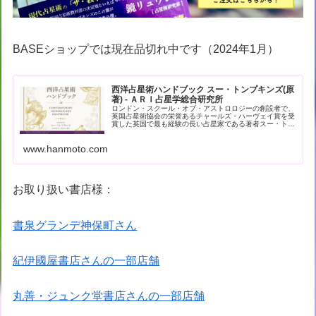
BASEショップでは現在品切れ中です（2024年1月）
西洋占星術ハンドブック スー・トンプキンズ(原
著) - ＡＲＩ占星学総合研究所
ロンドン・スクール・オブ・アストロロジーの創設者で、
英国占星術協会の栄誉あるチャールズ・ハーヴェイ賞を受
賞した英国で最も経験の長い占星家である著者スー・トン
プキンズによる現代占星術の解… - 引用：版元ドットコム
www.hanmoto.com
お取り扱い書店様：
書泉グランデ神保町さん
紀伊國屋書店さんの一部店舗
丸善・ジュンク堂書店さんの一部店舗