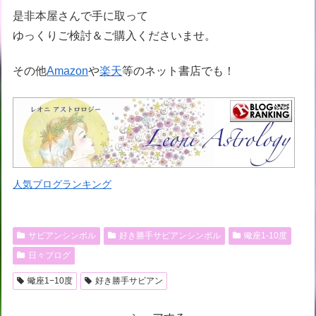
是非本屋さんで手に取って
ゆっくりご検討＆ご購入くださいませ。
その他
Amazon
や
楽天
等のネット書店でも！
人気ブログランキング
サビアンシンボル
好き勝手サビアンシンボル
蠍座1-10度
日々ブログ
蠍座1−10度
好き勝手サビアン