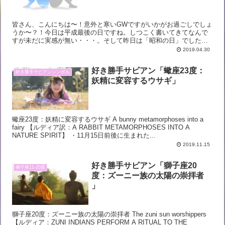
皆さん、こんにちは〜！意外と寒いGWですがいかがお過ごしでしょ
うか〜？！今日は平成最後の日ですね。しつこく書いてきてなんで
すが未だに実感が無い・・・。そして昨日は「昭和の日」でした。
昭和天皇の誕生日です。平成になってからは「みどりの日」にな...
2019.04.30
好き勝手サビアン「蠍座23度：
好き勝手サビアンシンボル
妖精に変容するウサギ」
蠍座23度：妖精に変容するウサギ A bunny metamorphoses into a
fairy 【ルディア訳：A RABBIT METAMORPHOSES INTO A
NATURE SPIRIT】 ・11月15日前後に生まれた...
2019.11.15
好き勝手サビアン「獅子座20
獅子座11-20度
度：ズーニー族の太陽の崇拝者
」
獅子座20度：ズーニー族の太陽の崇拝者 The zuni sun worshippers
【ルディア：ZUNI INDIANS PERFORM A RITUAL TO THE