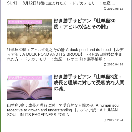
SUN】・8月12日前後に生まれた方 ・ドデカテモリー：魚座 ...
2019.08.12
好き勝手サビアン「牡羊座30
好き勝手サビアンシンボル
度：アヒルの池とその雛」
牡羊座30度：アヒルの池とその雛 A duck pond and its brood 【ルデ
ィア訳：A DUCK POND AND ITS BROOD】 ・4月19日前後に生ま
れた方 ・ドデカテモリー：魚座 ・レオニ 好き勝手解釈：...
2020.04.19
好き勝手サビアン「山羊座3度：
好き勝手サビアンシンボル
成長と理解に対して受容的な人間
の魂」
山羊座3度：成長と理解に対して受容的な人間の魂 A human soul
receptive to growth and understanding 【ルディア訳：A HUMAN
SOUL, IN ITS EAGERNESS FOR N...
2019.12.24