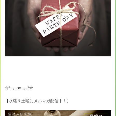
☆*:.｡. oo .｡.:*☆
【水曜＆土曜にメルマガ配信中！】