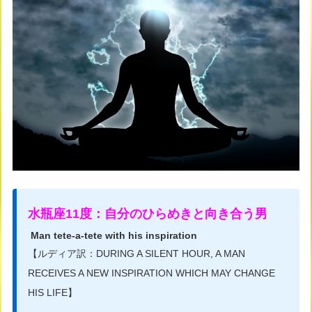
水瓶座11度：自分のひらめきと向き合う男
Man tete-a-tete with his inspiration
【ルディア訳：DURING A SILENT HOUR, A MAN
RECEIVES A NEW INSPIRATION WHICH MAY CHANGE
HIS LIFE】