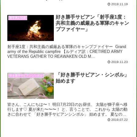
2019.11.19
好き勝手サビアン「射手座1度：
射手座1-10度
共和主義の威厳ある軍隊のキャン
プファイヤー」
射手座1度：共和主義の威厳ある軍隊のキャンプファイヤー Grand
army of the Republic campfire 【ルディア訳：CRETIRED ARMY
VETERANS GATHER TO REAWAKEN OLD M...
2019.11.23
「好き勝手サビアン・シンボル」
好き勝手サビアンシンボル
始めます
皆さん、こんにちは〜！ 明日7月23日のお昼頃、 太陽が獅子座へ移
行します♡ 夏が来た〜〜〜！ と、言うことで。 これから 太陽の動
きに合わせて 「好き勝手サビアンシンボル」 始めます。 夏なので
「冷やし中華始めます」的な。...
2019.07.22