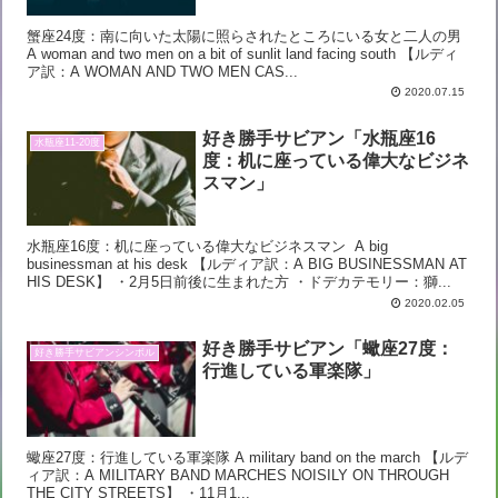
蟹座24度：南に向いた太陽に照らされたところにいる女と二人の男
A woman and two men on a bit of sunlit land facing south 【ルディ
ア訳：A WOMAN AND TWO MEN CAS...
2020.07.15
好き勝手サビアン「水瓶座16
水瓶座11-20度
度：机に座っている偉大なビジネ
スマン」
水瓶座16度：机に座っている偉大なビジネスマン A big
businessman at his desk 【ルディア訳：A BIG BUSINESSMAN AT
HIS DESK】 ・2月5日前後に生まれた方 ・ドデカテモリー：獅...
2020.02.05
好き勝手サビアン「蠍座27度：
好き勝手サビアンシンボル
行進している軍楽隊」
蠍座27度：行進している軍楽隊 A military band on the march 【ルデ
ィア訳：A MILITARY BAND MARCHES NOISILY ON THROUGH
THE CITY STREETS】 ・11月1...