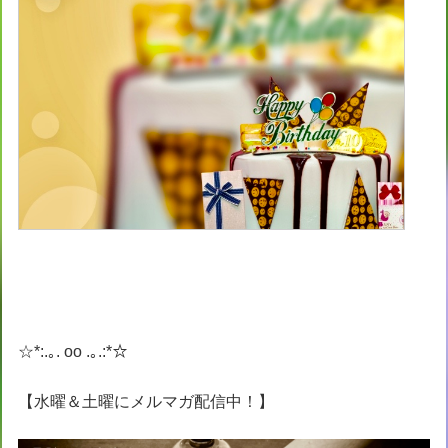
☆*:.｡. oo .｡.:*☆
【水曜＆土曜にメルマガ配信中！】