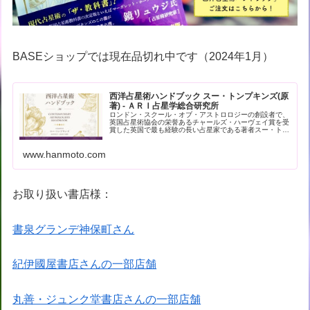
BASEショップでは現在品切れ中です（2024年1月）
西洋占星術ハンドブック スー・トンプキンズ(原
著) - ＡＲＩ占星学総合研究所
ロンドン・スクール・オブ・アストロロジーの創設者で、
英国占星術協会の栄誉あるチャールズ・ハーヴェイ賞を受
賞した英国で最も経験の長い占星家である著者スー・トン
プキンズによる現代占星術の解… - 引用：版元ドットコム
www.hanmoto.com
お取り扱い書店様：
書泉グランデ神保町さん
紀伊國屋書店さんの一部店舗
丸善・ジュンク堂書店さんの一部店舗