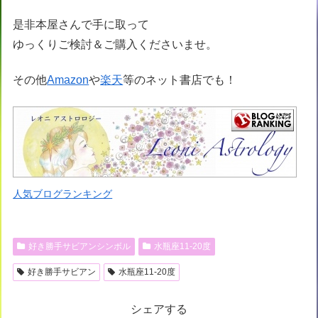
是非本屋さんで手に取って
ゆっくりご検討＆ご購入くださいませ。
その他
Amazon
や
楽天
等のネット書店でも！
人気ブログランキング
好き勝手サビアンシンボル
水瓶座11-20度
好き勝手サビアン
水瓶座11-20度
シェアする