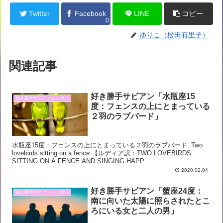
Twitter
Facebook
LINE
コピー
0
ゆりこ（松田有里子）
関連記事
好き勝手サビアン「水瓶座15
好き勝手サビアンシンボル
度：フェンスの上にとまっている
２羽のラブバード」
水瓶座15度：フェンスの上にとまっている２羽のラブバード Two
lovebirds sitting on a fence 【ルディア訳：TWO LOVEBIRDS
SITTING ON A FENCE AND SINGING HAPP...
2020.02.04
好き勝手サビアン「蟹座24度：
好き勝手サビアンシンボル
南に向いた太陽に照らされたとこ
ろにいる女と二人の男」