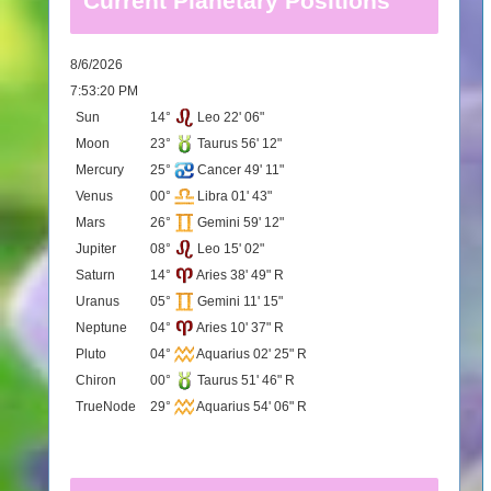
Current Planetary Positions
8/6/2026
7:53:20 PM
Sun
14°
Leo 22' 06"
Moon
23°
Taurus 56' 12"
Mercury
25°
Cancer 49' 11"
Venus
00°
Libra 01' 43"
Mars
26°
Gemini 59' 12"
Jupiter
08°
Leo 15' 02"
Saturn
14°
Aries 38' 49" R
Uranus
05°
Gemini 11' 15"
Neptune
04°
Aries 10' 37" R
Pluto
04°
Aquarius 02' 25" R
Chiron
00°
Taurus 51' 46" R
TrueNode
29°
Aquarius 54' 06" R