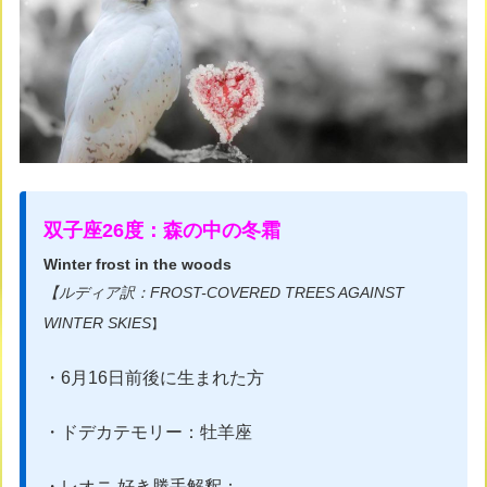
双子座26度：森の中の冬霜
Winter frost in the woods
【ルディア訳：​FROST-COVERED TREES AGAINST
WINTER SKIES
】
・6月16日前後に生まれた方
・ドデカテモリー：牡羊座
・レオニ 好き勝手解釈：