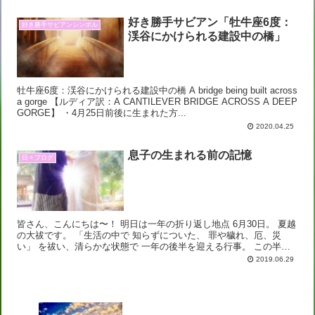
好き勝手サビアン「牡牛座6度：
好き勝手サビアンシンボル
渓谷にかけられる建設中の橋」
牡牛座6度：渓谷にかけられる建設中の橋 A bridge being built across
a gorge 【ルディア訳：A CANTILEVER BRIDGE ACROSS A DEEP
GORGE】 ・4月25日前後に生まれた方...
2020.04.25
息子の生まれる前の記憶
日々ブログ
皆さん、こんにちは〜！ 明日は一年の折り返し地点 6月30日。 夏越
の大祓です。 「生活の中で 知らずについた、 罪や穢れ、厄、災
い」 を祓い、清らかな状態で 一年の後半を迎える行事。 この半年
を振り返ると・・・ あっという間すぎ...
2019.06.29