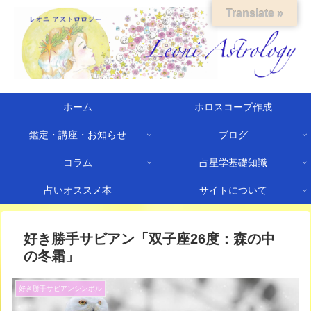
Translate »
ホーム
ホロスコープ作成
鑑定・講座・お知らせ
ブログ
コラム
占星学基礎知識
占いオススメ本
サイトについて
好き勝手サビアン「双子座26度：森の中
の冬霜」
好き勝手サビアンシンボル