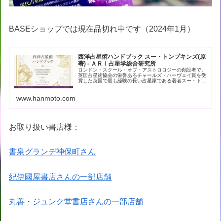
BASEショップでは現在品切れ中です（2024年1月）
西洋占星術ハンドブック スー・トンプキンズ(原
著) - ＡＲＩ占星学総合研究所
ロンドン・スクール・オブ・アストロロジーの創設者で、
英国占星術協会の栄誉あるチャールズ・ハーヴェイ賞を受
賞した英国で最も経験の長い占星家である著者スー・トン
プキンズによる現代占星術の解… - 引用：版元ドットコム
www.hanmoto.com
お取り扱い書店様：
書泉グランデ神保町さん
紀伊國屋書店さんの一部店舗
丸善・ジュンク堂書店さんの一部店舗