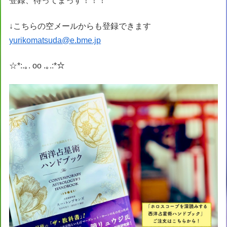
登録、待ってまっす！！！
↓こちらの空メールからも登録できます
yurikomatsuda@e.bme.jp
☆*:.｡. oo .｡.:*☆