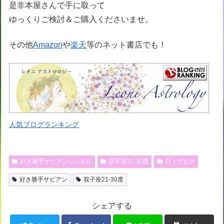
是非本屋さんで手に取って
ゆっくりご検討＆ご購入くださいませ。
その他
Amazon
や
楽天
等のネット書店でも！
人気ブログランキング
好き勝手サビアンシンボル
双子座21-30度
日々ブログ
好き勝手サビアン
双子座21-30度
シェアする