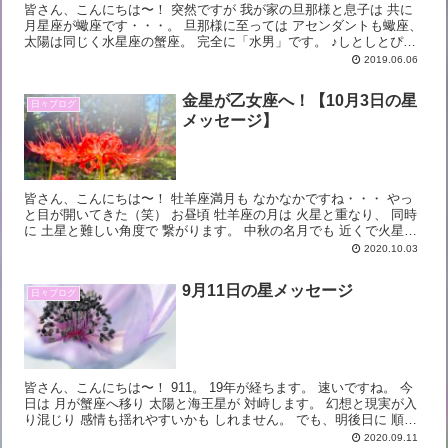
皆さん、こんにちは〜！ 突然ですが 我が家の旦那様と息子は 共に
月星座が蠍座です・・・。 旦那様に至っては アセンダントも蠍座、
太陽は同じく水星座の蟹座。 完全に「水男」です。 ♪しとしとぴっ
ちゃん しとぴっちゃん〜♪ ・・・。...
2019.06.06
金星が乙女座へ！【10月3日の星
日々ブログ
メッセージ】
皆さん、こんにちは〜！ 牡羊座満月も なかなかですね・・・ やっ
と目が開いてきた（笑） お昼頃 牡羊座の月は 火星と重なり、 同時
に 土星と難しい角度で 繋がります。 中秋の名月でも 近くで火星が
オレンジ色で 輝いていましたね。 ...
2020.10.03
9月11日の星メッセージ
日々ブログ
皆さん、こんにちは〜！ 911。 19年が経ちます。 速いですね。 今
日は 月が蟹座へ移り 太陽と海王星が 対峙します。 幻想と現実が入
り混じり 感情も揺れやすいかも しれません。 でも、明後日に 順行
へ戻る木星が 一筋の...
2020.09.11