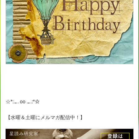
☆*:.｡. oo .｡.:*☆
【水曜＆土曜にメルマガ配信中！】