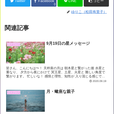
Twitter
Facebook
LINE
コピー
0
ゆりこ（松田有里子）
関連記事
9月19日の星メッセージ
日々ブログ
皆さん、こんにちは〜！ 天秤座の月は 朝木星と繋がった後 水星と
重なり、 夕方から夜にかけて 冥王星、土星、火星と 難しい角度で
繋がります。 忙しいな！ 感情と理性、知性が 入り混じる感じでし
ょうか。 夜にかけて 重たい感じです...
2020.09.19
月・蠍座な親子
日々ブログ