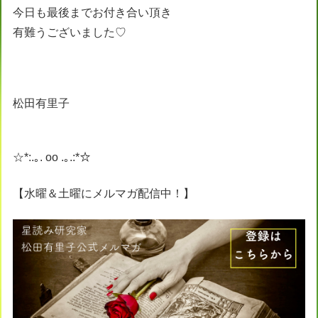
今日も最後までお付き合い頂き
有難うございました♡
松田有里子
☆*:.｡. oo .｡.:*☆
【水曜＆土曜にメルマガ配信中！】