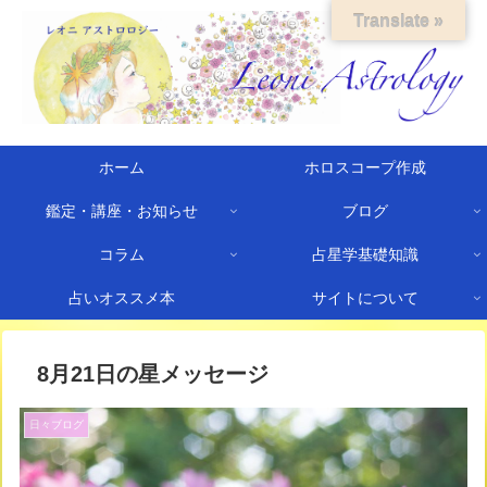
Translate »
ホーム
ホロスコープ作成
鑑定・講座・お知らせ
ブログ
コラム
占星学基礎知識
占いオススメ本
サイトについて
8月21日の星メッセージ
日々ブログ