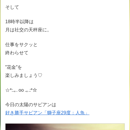
そして
18時半以降は
月は社交の天秤座に。
仕事をサクッと
終わらせて
”花金”を
楽しみましょう♡
☆*:.｡. oo .｡.:*☆
今日の太陽のサビアンは
好き勝手サビアン「獅子座29度：人魚」