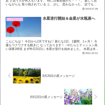
あ と思う方が何人もいます。 特に日食前後から・・・。 嬉しく思
いながらも 取り残されている と、少し、思わなかった、 訳でも、
無いのですが 私もその 波を前にして...
2019.07.06
水星逆行開始＆金星が水瓶座へ
天体イングレス
こんにちは！ 今日から2月ですね♡ 新たな1日、1週間、1ヶ月！ 今
週もワクワクする動きに なっております！ ↑やたらとテンション高
い深夜1時笑 まず昨日31日に 水星が逆行を始めました。 水星は水瓶
座の26度。 水瓶座の11度...
2021.02.01
8月20日の星メッセージ
8月22日の星メッセージ