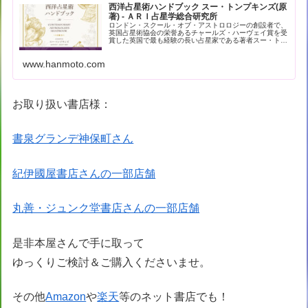
西洋占星術ハンドブック スー・トンプキンズ(原
著) - ＡＲＩ占星学総合研究所
ロンドン・スクール・オブ・アストロロジーの創設者で、
英国占星術協会の栄誉あるチャールズ・ハーヴェイ賞を受
賞した英国で最も経験の長い占星家である著者スー・トン
プキンズによる現代占星術の解… - 引用：版元ドットコム
www.hanmoto.com
お取り扱い書店様：
書泉グランデ神保町さん
紀伊國屋書店さんの一部店舗
丸善・ジュンク堂書店さんの一部店舗
是非本屋さんで手に取って
ゆっくりご検討＆ご購入くださいませ。
その他
Amazon
や
楽天
等のネット書店でも！