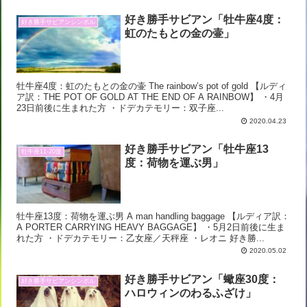
好き勝手サビアン「牡牛座4度：
好き勝手サビアンシンボル
虹のたもとの金の壷」
牡牛座4度：虹のたもとの金の壷 The rainbow’s pot of gold 【ルディ
ア訳：THE POT OF GOLD AT THE END OF A RAINBOW】 ・4月
23日前後に生まれた方 ・ドデカテモリー：双子座...
2020.04.23
好き勝手サビアン「牡牛座13
牡牛座11-20度
度：荷物を運ぶ男」
牡牛座13度：荷物を運ぶ男 A man handling baggage 【ルディア訳：
A PORTER CARRYING HEAVY BAGGAGE】 ・5月2日前後に生ま
れた方 ・ドデカテモリー：乙女座／天秤座 ・レオニ 好き勝...
2020.05.02
好き勝手サビアン「蠍座30度：
好き勝手サビアンシンボル
ハロウィンのわるふざけ」