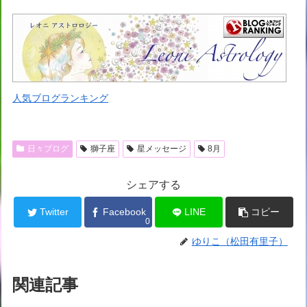
人気ブログランキング
日々ブログ
獅子座
星メッセージ
8月
シェアする
Twitter
Facebook
LINE
コピー
0
ゆりこ（松田有里子）
関連記事