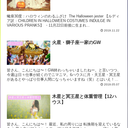
蠍座30度：ハロウィンのわるふざけ The Halloween jester 【ルディ
ア訳：CHILDREN IN HALLOWEEN COSTUMES INDULGE IN
VARIOUS PRANKS】 ・11月22日前後に生まれ...
2019.11.22
火星・獅子座一家のGW
日々ブログ
皆さん、こんにちは〜！GW終わっちゃいましたねー。と言いつつ、
今週は日々仕事が続くのでニマニマ。6ハウスに月・天王星・冥王星
があるとやっぱり仕事人間になっちゃいますね（笑）とはいえ！私
は5ハウスが強いので遊びも大事なのです。さらに我が家は親...
2019.05.07
木星と冥王星と体重管理【12ハ
木星と冥王星と体重管理と
ウス】
皆さん、こんにちは〜！ 最近、私の周りには 転換期を迎えているな