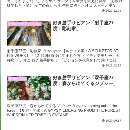
過ごされましたでしょうか？ サンタさん業務を終えた皆様、 お疲れ
様でした（笑） イブの夜から 牡牛座に移った月は 天王星と重なっ
た後、 金星とひっそり繋がり 水星は...
2020.12.25
好き勝手サビアン「射手座27
好き勝手サビアンシンボル
度：彫刻家」
射手座27度：彫刻家 A sculptor 【ルディア訳：A SCULPTOR AT
HIS WORK】 ・12月19日前後に生まれた方 ・ドデカテモリー：天
秤座 ・レオニ 好き勝手解釈： 「ビジョンを視覚化して周りに刻み
込む人」...
2019.12.19
好き勝手サビアン「双子座27
双子座21-30度
度：森から出てくるジプシー」
双子座27度：森から出てくるジプシー A gypsy coming out of the
forest 【ルディア訳：A GYPSY EMERGING FROM THE FOREST
WHEREIN HER TRIBE IS ENCAMP...
2020.06.17