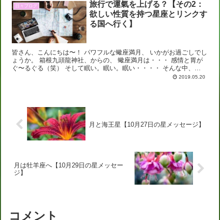
旅行で運氣を上げる？【その2：
日々ブログ
欲しい性質を持つ星座とリンクす
る国へ行く】
皆さん、こんにちは〜！ パワフルな蠍座満月、 いかがお過ごしでし
ょうか。 箱根九頭龍神社、からの、 蠍座満月は・・・ 感情と胃が
ぐ〜るぐる（笑） そして眠い。眠い。眠い・・・・ そんな中、
（と、言い訳しながら） 先週の続きです。...
2019.05.20
月と海王星【10月27日の星メッセージ】
月は牡羊座へ【10月29日の星メッセー
ジ】
コメント