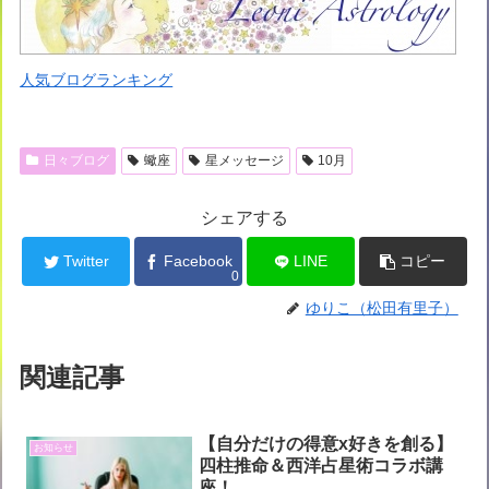
人気ブログランキング
日々ブログ
蠍座
星メッセージ
10月
シェアする
Twitter
Facebook
LINE
コピー
0
ゆりこ（松田有里子）
関連記事
【自分だけの得意x好きを創る】
お知らせ
四柱推命＆西洋占星術コラボ講
座！