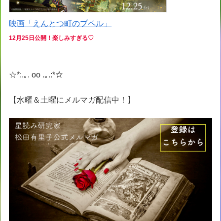
映画「えんとつ町のプペル」
12月25日公開！
楽しみすぎる♡
☆*:.｡. oo .｡.:*☆
【水曜＆土曜にメルマガ配信中！】