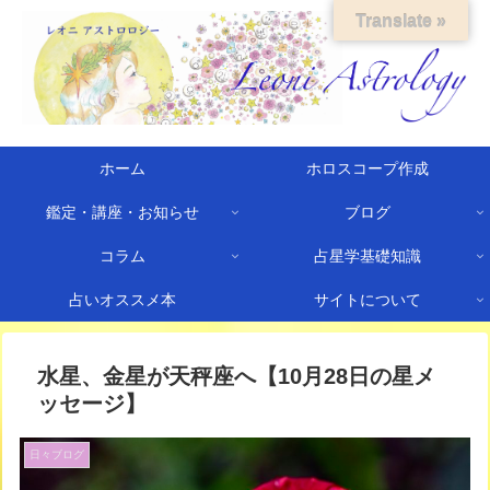
Translate »
ホーム
ホロスコープ作成
鑑定・講座・お知らせ
ブログ
コラム
占星学基礎知識
占いオススメ本
サイトについて
水星、金星が天秤座へ【10月28日の星メ
ッセージ】
日々ブログ