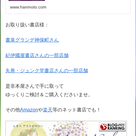
www.hanmoto.com
お取り扱い書店様：
書泉グランデ神保町さん
紀伊國屋書店さんの一部店舗
丸善・ジュンク堂書店さんの一部店舗
是非本屋さんで手に取って
ゆっくりご検討＆ご購入くださいませ。
その他
Amazon
や
楽天
等のネット書店でも！