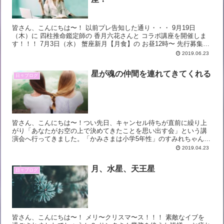
皆さん、こんにちは〜！ 以前プレ告知した通り・・・ 9月19日
（木）に 四柱推命鑑定師の 香月六花さんと コラボ講座を開催しま
す！！！ 7月3日（水） 蟹座新月【月食】の お昼12時〜 先行募集を
開始します♡ ♡満員御礼♡ ...
2019.06.23
星が魂の仲間を連れてきてくれる
日々ブログ
皆さん、こんにちは〜！つい先日、キャンセル待ちが直前に繰り上
がり「あなたがお空の上で決めてきたことを思い出す会」という講
演会へ行ってきました。「かみさまは小学5年性」のすみれちゃん、
ゆきさん、エッセイストの田宮陽子さん、作家の西田普さんの放...
2019.04.23
月、水星、天王星
日々ブログ
皆さん、こんにちは〜！ メリ〜クリスマ〜ス！！！ 素敵なイブを