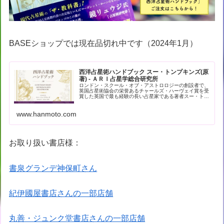
BASEショップでは現在品切れ中です（2024年1月）
西洋占星術ハンドブック スー・トンプキンズ(原
著) - ＡＲＩ占星学総合研究所
ロンドン・スクール・オブ・アストロロジーの創設者で、
英国占星術協会の栄誉あるチャールズ・ハーヴェイ賞を受
賞した英国で最も経験の長い占星家である著者スー・トン
プキンズによる現代占星術の解… - 引用：版元ドットコム
www.hanmoto.com
お取り扱い書店様：
書泉グランデ神保町さん
紀伊國屋書店さんの一部店舗
丸善・ジュンク堂書店さんの一部店舗