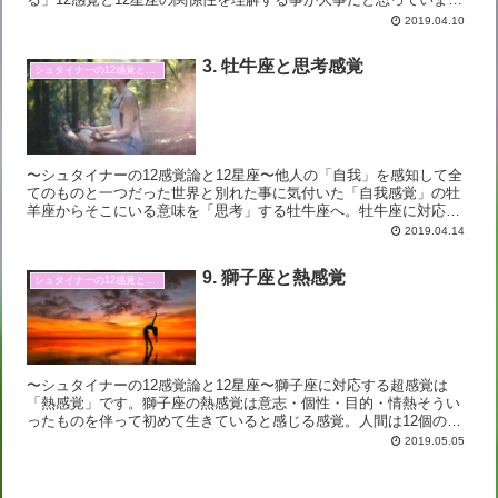
す。ホロスコープ上で向かい合う星座（感覚）は反対する性質を
2019.04.10
持...
3. 牡牛座と思考感覚
シュタイナーの12感覚と12星座
〜シュタイナーの12感覚論と12星座〜他人の「自我」を感知して全
てのものと一つだった世界と別れた事に気付いた「自我感覚」の牡
羊座からそこにいる意味を「思考」する牡牛座へ。牡牛座に対応す
る感覚は「思考感覚」です。牡牛座は自分の五感に絶対的な信...
2019.04.14
9. 獅子座と熱感覚
シュタイナーの12感覚と12星座
〜シュタイナーの12感覚論と12星座〜獅子座に対応する超感覚は
「熱感覚」です。獅子座の熱感覚は意志・個性・目的・情熱そうい
ったものを伴って初めて生きていると感じる感覚。人間は12個の
「超感覚」を持っていてそれぞれが星座に対応する、としている...
2019.05.05