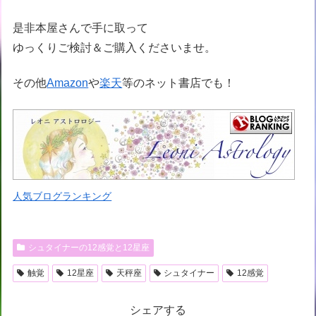
是非本屋さんで手に取って
ゆっくりご検討＆ご購入くださいませ。
その他
Amazon
や
楽天
等のネット書店でも！
人気ブログランキング
シュタイナーの12感覚と12星座
触覚
12星座
天秤座
シュタイナー
12感覚
シェアする