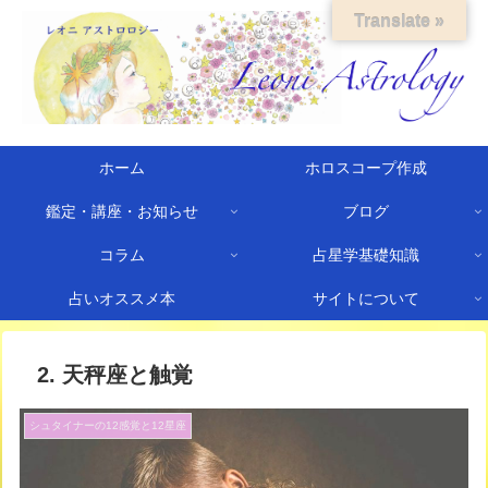
Translate »
ホーム
ホロスコープ作成
鑑定・講座・お知らせ
ブログ
コラム
占星学基礎知識
占いオススメ本
サイトについて
2. 天秤座と触覚
シュタイナーの12感覚と12星座