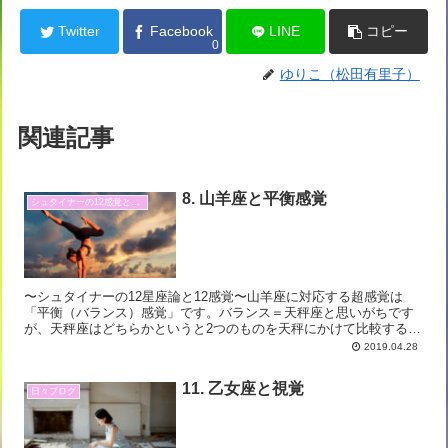
Twitter
Facebook
LINE
コピー
0
ゆりこ（松田有里子）
関連記事
8. 山羊座と平衡感覚
シュタイナーの12感覚と12星座
〜シュタイナーの12星座論と12感覚〜山羊座に対応する超感覚は
「平衡（バランス）感覚」です。バランス＝天秤座と思いがちです
が、天秤座はどちらかというと2つのものを天秤にかけて比較するイ
メージ。平衡感覚は左右だけでなく前後左右、上下全ての空間...
2019.04.28
11. 乙女座と視覚
日々ブログ