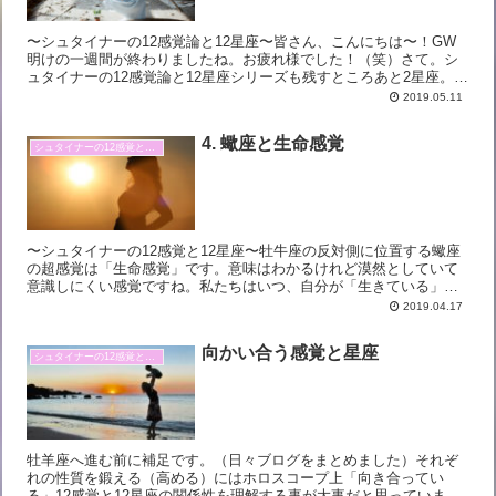
〜シュタイナーの12感覚論と12星座〜皆さん、こんにちは〜！GW
明けの一週間が終わりましたね。お疲れ様でした！（笑）さて。シ
ュタイナーの12感覚論と12星座シリーズも残すところあと2星座。今
日は乙女座になりますが、乙女座に対応する超感覚は「...
2019.05.11
4. 蠍座と生命感覚
シュタイナーの12感覚と12星座
〜シュタイナーの12感覚と12星座〜牡牛座の反対側に位置する蠍座
の超感覚は「生命感覚」です。意味はわかるけれど漠然としていて
意識しにくい感覚ですね。私たちはいつ、自分が「生きている」と
感じるのでしょうか。毎朝「今日も生きてた！」と感謝してい...
2019.04.17
向かい合う感覚と星座
シュタイナーの12感覚と12星座
牡羊座へ進む前に補足です。（日々ブログをまとめました）それぞ
れの性質を鍛える（高める）にはホロスコープ上「向き合ってい
る」12感覚と12星座の関係性を理解する事が大事だと思っていま