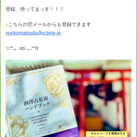
登録、待ってまっす！！！
↓こちらの空メールからも登録できます
yurikomatsuda@e.bme.jp
☆*:.｡. oo .｡.:*☆