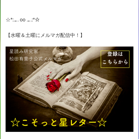
☆*:.｡. oo .｡.:*☆
【水曜＆土曜にメルマガ配信中！】