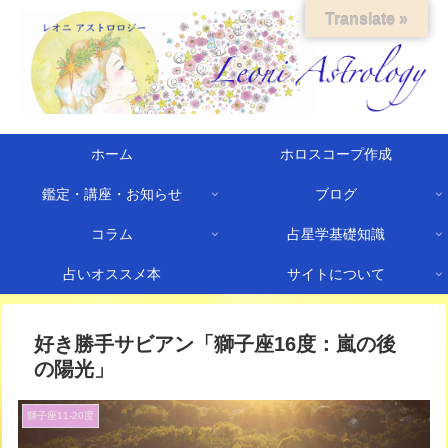
Translate »
ホーム
ホロスコープ作成
鑑定・講座・お知らせ
ブログ
コラム
占星学基礎知識
占いオススメ本
サイトについて
好き勝手サビアン「獅子座16度：嵐の後
の陽光」
獅子座11-20度