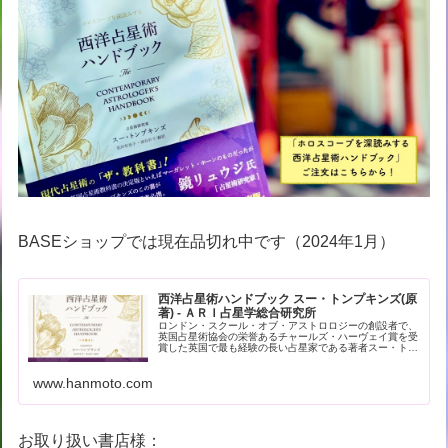
BASEショップでは現在品切れ中です（2024年1月）
西洋占星術ハンドブック スー・トンプキンズ(原
著) - ＡＲＩ占星学総合研究所
ロンドン・スクール・オブ・アストロロジーの創設者で、
英国占星術協会の栄誉あるチャールズ・ハーヴェイ賞を受
賞した英国で最も経験の長い占星家である著者スー・トン
プキンズによる現代占星術の解… - 引用：版元ドットコム
www.hanmoto.com
お取り扱い書店様：