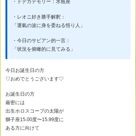
・ドデカテモリー：水瓶座
・レオニ好き勝手解釈：
「運氣の波に身を委ねる悟り人
」
・今日のサビアン的一言：
「状況を俯瞰的に見てみる」
今日お誕生日の方
♡おめでとうございます♡
お誕生日の方
厳密には
出生ホロスコープの太陽が
獅子座15.00度〜15.99度に
ある方に向けて