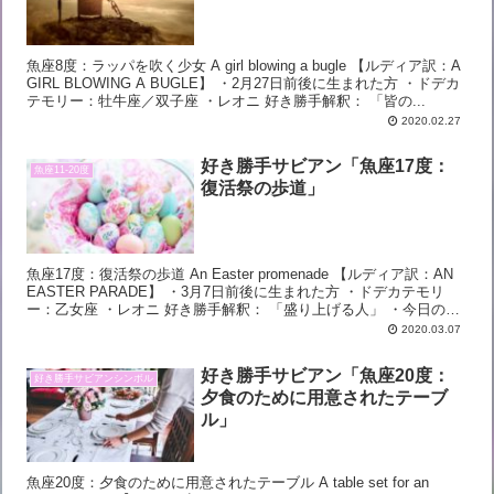
魚座8度：ラッパを吹く少女 A girl blowing a bugle 【ルディア訳：A
GIRL BLOWING A BUGLE】 ・2月27日前後に生まれた方 ・ドデカ
テモリー：牡牛座／双子座 ・レオニ 好き勝手解釈： 「皆の...
2020.02.27
好き勝手サビアン「魚座17度：
魚座11-20度
復活祭の歩道」
魚座17度：復活祭の歩道 An Easter promenade 【ルディア訳：AN
EASTER PARADE】 ・3月7日前後に生まれた方 ・ドデカテモリ
ー：乙女座 ・レオニ 好き勝手解釈： 「盛り上げる人」 ・今日のサ
ビアン...
2020.03.07
好き勝手サビアン「魚座20度：
好き勝手サビアンシンボル
夕食のために用意されたテーブ
ル」
魚座20度：夕食のために用意されたテーブル A table set for an