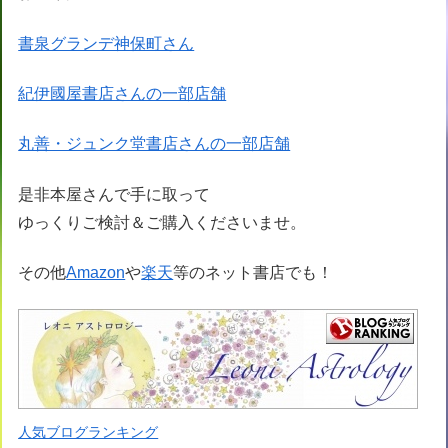
書泉グランデ神保町さん
紀伊國屋書店さんの一部店舗
丸善・ジュンク堂書店さんの一部店舗
是非本屋さんで手に取って
ゆっくりご検討＆ご購入くださいませ。
その他
Amazon
や
楽天
等のネット書店でも！
人気ブログランキング