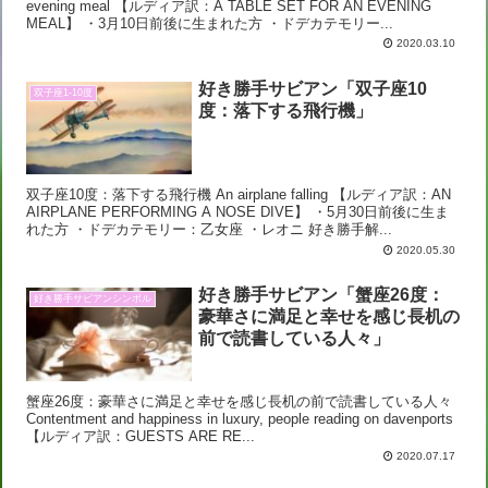
evening meal 【ルディア訳：A TABLE SET FOR AN EVENING
MEAL】 ・3月10日前後に生まれた方 ・ドデカテモリー...
2020.03.10
好き勝手サビアン「双子座10
双子座1-10度
度：落下する飛行機」
双子座10度：落下する飛行機 An airplane falling 【ルディア訳：AN
AIRPLANE PERFORMING A NOSE DIVE】 ・5月30日前後に生ま
れた方 ・ドデカテモリー：乙女座 ・レオニ 好き勝手解...
2020.05.30
好き勝手サビアン「蟹座26度：
好き勝手サビアンシンボル
豪華さに満足と幸せを感じ長机の
前で読書している人々」
蟹座26度：豪華さに満足と幸せを感じ長机の前で読書している人々
Contentment and happiness in luxury, people reading on davenports
【ルディア訳：GUESTS ARE RE...
2020.07.17