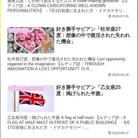
蟹座11度：しかめっ面をするピエロ A clown making grimaces 【ル
ディア訳：A CLOWN CARICATURING WELL-KNOWN
PERSONALITIES】 ・7月1日前後に生まれた方 ・ドデカテモリ...
2020.07.01
好き勝手サビアン「牡羊座27
牡羊座21-30度
度：想像の中で復活された失われ
た機会」
牡羊座27度：想像の中で復活された失われた機会 Lost opportunity
regained in the imagination 【ルディア訳：THROUGH
IMAGINATION A LOST OPPORTUNITY IS R...
2020.04.16
好き勝手サビアン「乙女座25
好き勝手サビアンシンボル
度：掲げられた半旗」
乙女座25度：掲げられた半旗 A flag at half-mast 【ルディア訳：A
FLAG AT HALF-MAST IN FRONT OF A PUBLIC BUILDING】 ・9月
17日前後に生まれた方 ・ドデカテモリー：...
2019.09.17