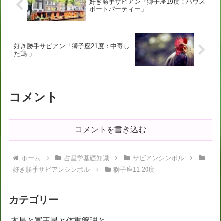
好き勝手サビアン「獅子座19度：ハウス
ボートパーティー」
好き勝手サビアン「獅子座21度：中毒し
た鶏 」
コメント
コメントを書き込む
ホーム
占星学基礎知識
サビアンシンボル
好き勝手サビアンシンボル
獅子座11-20度
カテゴリー
木星と冥王星と体重管理と