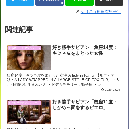
0
ゆりこ（松田有里子）
関連記事
好き勝手サビアン「魚座14度：
好き勝手サビアンシンボル
キツネ皮をまとった女性」
魚座14度：キツネ皮をまとった女性 A lady in fox fur 【ルディア
訳：A LADY WRAPPED IN A LARGE STOLE OF FOX FUR】 ・3
月4日前後に生まれた方 ・ドデカテモリー：獅子座 ・レ...
2020.03.04
好き勝手サビアン「蟹座11度：
好き勝手サビアンシンボル
しかめっ面をするピエロ」