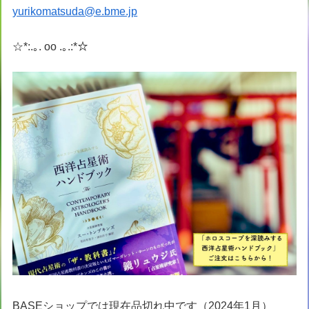
yurikomatsuda@e.bme.jp
☆*:.｡. oo .｡.:*☆
BASEショップでは現在品切れ中です（2024年1月）