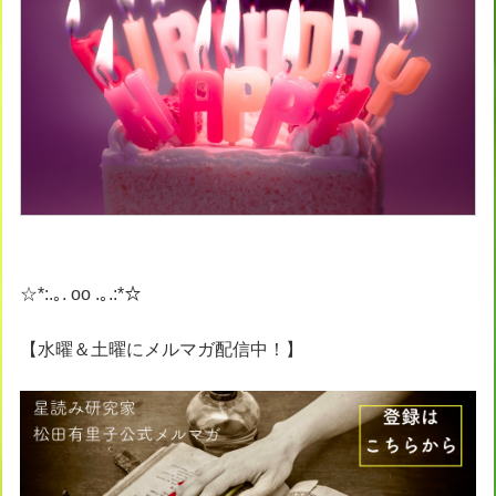
☆*:.｡. oo .｡.:*☆
【水曜＆土曜にメルマガ配信中！】