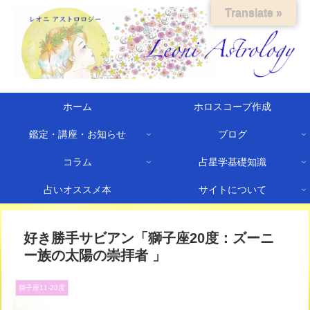
Translate »
ホーム
ホロスコープ作成
鑑定・講座・お知らせ
ブログ
コラム
占星学基礎知識
占いオススメ本
サイトについて
好き勝手サビアン「獅子座20度：ズーニ
ー族の太陽の崇拝者 」
獅子座11-20度