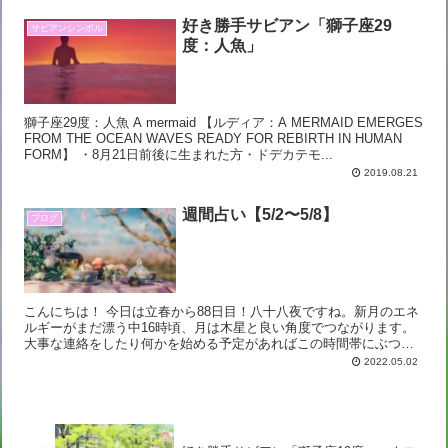
好き勝手サビアン「獅子座29
サビアンシンボル
度：人魚」
獅子座29度：人魚 A mermaid 【ルディア：A MERMAID EMERGES
FROM THE OCEAN WAVES READY FOR REBIRTH IN HUMAN
FORM】 ・8月21日前後に生まれた方・ドデカテモ...
2019.08.21
週間占い【5/2〜5/8】
ブログ
こんにちは！ 今日は立春から88日目！八十八夜ですね。新月のエネ
ルギーがまだ漂う中16時頃、月は木星と良い角度でつながります。
大事な連絡をしたり何かを始める予定があればこの時間帯にぶつけ
るのがオススメですよ。 週間占い【5/2〜5/...
2022.05.02