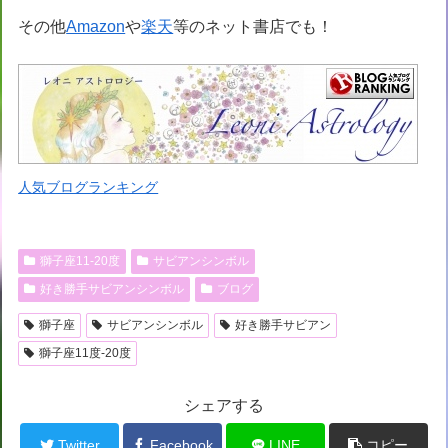
その他
Amazon
や
楽天
等のネット書店でも！
人気ブログランキング
獅子座11-20度
サビアンシンボル
好き勝手サビアンシンボル
ブログ
獅子座
サビアンシンボル
好き勝手サビアン
獅子座11度-20度
シェアする
Twitter
Facebook
LINE
コピー