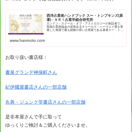
西洋占星術ハンドブック スー・トンプキンズ(原
著) - ＡＲＩ占星学総合研究所
ロンドン・スクール・オブ・アストロロジーの創設者で、
英国占星術協会の栄誉あるチャールズ・ハーヴェイ賞を受
賞した英国で最も経験の長い占星家である著者スー・トン
プキンズによる現代占星術の解… - 引用：版元ドットコム
www.hanmoto.com
お取り扱い書店様：
書泉グランデ神保町さん
紀伊國屋書店さんの一部店舗
丸善・ジュンク堂書店さんの一部店舗
是非本屋さんで手に取って
ゆっくりご検討＆ご購入くださいませ。