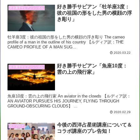
好き勝手サビアン「牡羊座3度：
好き勝手サビアンシンボル
彼の祖国の形をした男の横顔の浮
き彫り」
牡羊座3度：彼の祖国の形をした男の横顔の浮き彫り The cameo
profile of a man in the outline of his country 【ルディア訳：THE
CAMEO PROFILE OF A MAN SUG...
2020.03.22
好き勝手サビアン「魚座10度：
好き勝手サビアンシンボル
雲の上の飛行家」
魚座10度：雲の上の飛行家 An aviator in the clowds 【ルディア訳：
AN AVIATOR PURSUES HIS JOURNEY, FLYING THROUGH
GROUND-OBSCURING CLOUDS】 ...
2020.02.29
今後の西洋占星術講座について＆
日々ブログ
コラボ講座のプレ告知！