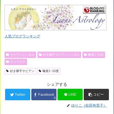
人気ブログランキング
サビアンシンボル
好き勝手サビアンシンボル
蠍座1-10度
日々ブログ
好き勝手サビアン
蠍座1−10度
シェアする
Twitter
Facebook
LINE
コピー
0
ゆりこ（松田有里子）