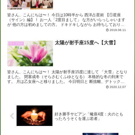
皆さん、こんにちは〜！ 今日は10時半から 西洋占星術 【①星座
（サイン）編】！ お一人「2度目まして」 な方がいらっしゃいます
が 他の方は初めましての方。 ドキドキしながら お待ちしておりま
す♡ 今後については リクエスト...
2019.06.11
太陽が射手座15度へ【大雪】
日々ブログ
皆さん、こんにちは〜！ 太陽が射手座15度に達して 「大雪」となり
ました。 閉塞成冬（そらさむくふゆとなる） 本格的な冬の到来で
す。 月は乙女座へと移りました。 今日明日と 断捨離、デトックス
日和です。 今日は 天王星と良い...
2020.12.07
好き勝手サビアン「蠍座4度：火のとも
ったろうそくを運ぶ若者」