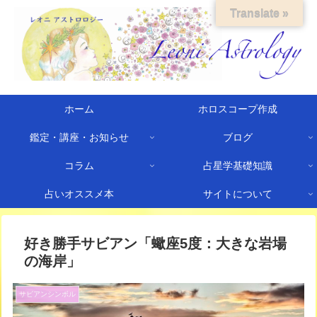
Translate »
ホーム
ホロスコープ作成
鑑定・講座・お知らせ
ブログ
コラム
占星学基礎知識
占いオススメ本
サイトについて
好き勝手サビアン「蠍座5度：大きな岩場
の海岸」
サビアンシンボル