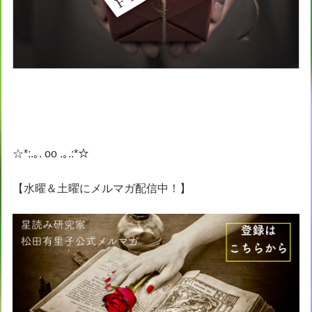
☆*:.｡. oo .｡.:*☆
【水曜＆土曜にメルマガ配信中！】