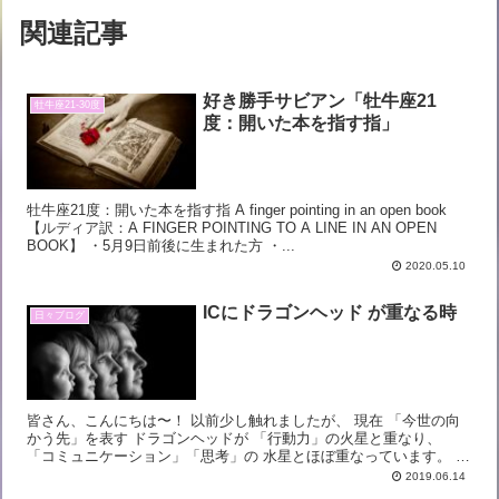
関連記事
好き勝手サビアン「牡牛座21
牡牛座21-30度
度：開いた本を指す指」
牡牛座21度：開いた本を指す指 A finger pointing in an open book
【ルディア訳：A FINGER POINTING TO A LINE IN AN OPEN
BOOK】 ・5月9日前後に生まれた方 ・...
2020.05.10
ICにドラゴンヘッド が重なる時
日々ブログ
皆さん、こんにちは〜！ 以前少し触れましたが、 現在 「今世の向
かう先」を表す ドラゴンヘッドが 「行動力」の火星と重なり、
「コミュニケーション」「思考」の 水星とほぼ重なっています。 過
去記事： ドラゴンヘッド、水星、火星の重なり...
2019.06.14