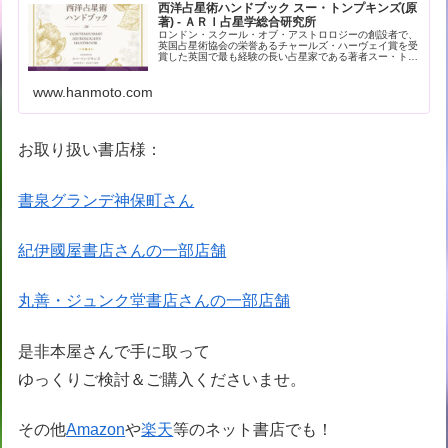
西洋占星術ハンドブック スー・トンプキンズ(原
著) - ＡＲＩ占星学総合研究所
ロンドン・スクール・オブ・アストロロジーの創設者で、
英国占星術協会の栄誉あるチャールズ・ハーヴェイ賞を受
賞した英国で最も経験の長い占星家である著者スー・トン
プキンズによる現代占星術の解… - 引用：版元ドットコム
www.hanmoto.com
お取り扱い書店様：
書泉グランデ神保町さん
紀伊國屋書店さんの一部店舗
丸善・ジュンク堂書店さんの一部店舗
是非本屋さんで手に取って
ゆっくりご検討＆ご購入くださいませ。
その他
Amazon
や
楽天
等のネット書店でも！