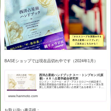
BASEショップでは現在品切れ中です（2024年1月）
西洋占星術ハンドブック スー・トンプキンズ(原
著) - ＡＲＩ占星学総合研究所
ロンドン・スクール・オブ・アストロロジーの創設者で、
英国占星術協会の栄誉あるチャールズ・ハーヴェイ賞を受
賞した英国で最も経験の長い占星家である著者スー・トン
プキンズによる現代占星術の解… - 引用：版元ドットコム
www.hanmoto.com
お取り扱い書店様：