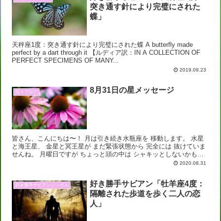
突き通す針により完璧にされた
蝶」
天秤座1度：突き通す針により完璧にされた蝶 A butterfly made
perfect by a dart through it 【ルディア訳：IN A COLLECTION OF
PERFECT SPECIMENS OF MANY...
2019.09.23
8月31日の星メッセージ
日々ブログ
皆さん、こんにちは〜！ 月は引き続き水瓶座を 移動します。 水星
と海王星、 金星と冥王星が まだ緊張状態から 完全には 抜けていま
せんね。 月曜日ですが ちょっと頭の中は シャキッとしないかも、
しれません。 そして 水星は海王星...
2020.08.31
好き勝手サビアン「牡羊座4度：
好き勝手サビアンシンボル
隔離された歩道を歩く二人の恋
人」