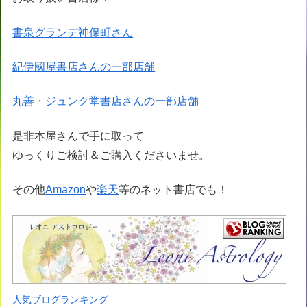
書泉グランデ神保町さん
紀伊國屋書店さんの一部店舗
丸善・ジュンク堂書店さんの一部店舗
是非本屋さんで手に取って
ゆっくりご検討＆ご購入くださいませ。
その他
Amazon
や
楽天
等のネット書店でも！
人気ブログランキング