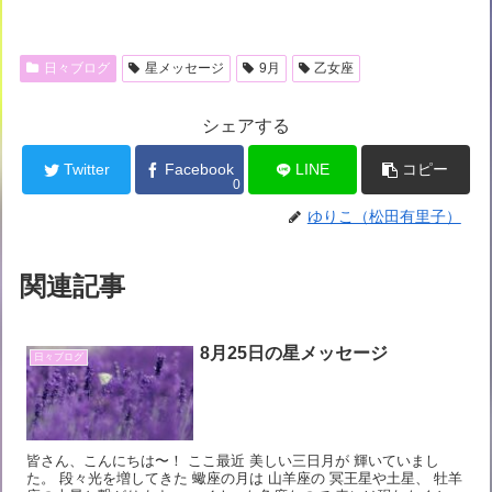
日々ブログ
星メッセージ
9月
乙女座
シェアする
Twitter
Facebook
LINE
コピー
0
ゆりこ（松田有里子）
関連記事
8月25日の星メッセージ
日々ブログ
皆さん、こんにちは〜！ ここ最近 美しい三日月が 輝いていまし
た。 段々光を増してきた 蠍座の月は 山羊座の 冥王星や土星、 牡羊