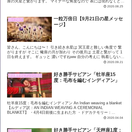
座の火星と繋がります。 マイナーな角度なので 表には現れなくとも
深いところで ”小さな”マグマが ...
2020.08.25
一粒万倍日【9月21日の星メッセ
日々ブログ
ージ】
皆さん、こんにちは〜！ 引き続き水星は 冥王星と難しい角度で 繋
がりますが そこに 蠍座の月が加わり その後月は 土星と繋がって 1
日を終えます。 ギュッと 濃いですねww 自分の考えに 執着しないよ
う 意識すると良いかも。 ...
2020.09.21
好き勝手サビアン「牡羊座15
好き勝手サビアンシンボル
度：毛布を編むインディアン」
牡羊座15度：毛布を編むインディアン An Indian weaving a blanket
【ルディア訳：AN INDIAN WEAVING A CEREMONIAL
BLANKET】 ・4月4日前後に生まれた方 ・ドデカテモリー：...
2020.04.04
好き勝手サビアン「天秤座1度：
サビアンシンボル