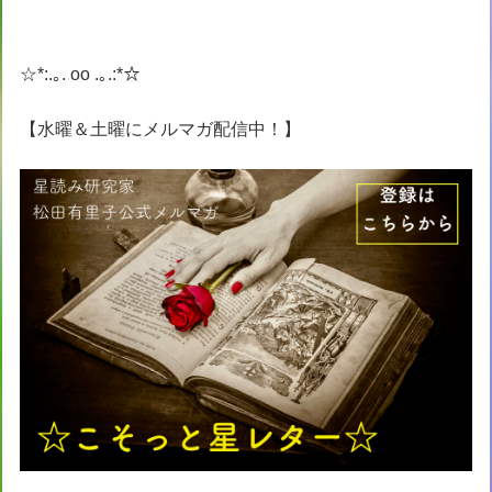
☆*:.｡. oo .｡.:*☆
【水曜＆土曜にメルマガ配信中！】