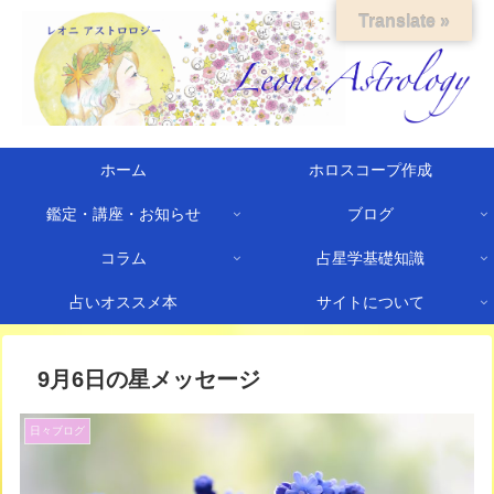
Translate »
ホーム
ホロスコープ作成
鑑定・講座・お知らせ
ブログ
コラム
占星学基礎知識
占いオススメ本
サイトについて
9月6日の星メッセージ
日々ブログ