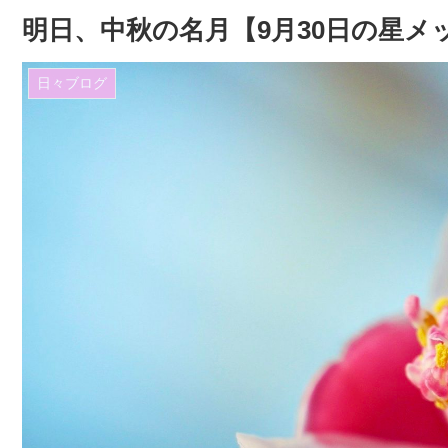
明日、中秋の名月【9月30日の星メ
日々ブログ