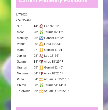
Current Planetary Positions
8/7/2026
2:57:35 AM
Sun
14°
Leo 39' 02"
Moon
28°
Taurus 07' 12"
Mercury
26°
Cancer 13' 12"
Venus
00°
Libra 19' 33"
Mars
27°
Gemini 11' 01"
Jupiter
08°
Leo 18' 56"
Saturn
14°
Aries 38' 29" R
Uranus
05°
Gemini 11' 45"
Neptune
04°
Aries 10' 21" R
Pluto
04°
Aquarius 02' 01" R
Chiron
00°
Taurus 51' 44" R
TrueNode
29°
Aquarius 53' 55" R