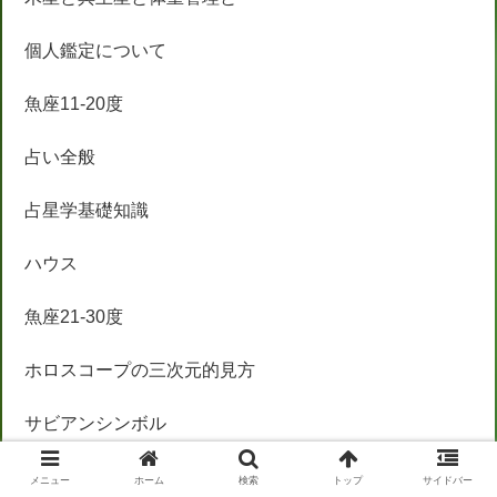
個人鑑定について
魚座11-20度
占い全般
占星学基礎知識
ハウス
魚座21-30度
ホロスコープの三次元的見方
サビアンシンボル
蠍座11-20度
メニュー
ホーム
検索
トップ
サイドバー