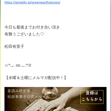
https://ameblo.jp/greenearthstones/
今日も最後までお付き合い頂き
有難うございました♡
松田有里子
☆*:.｡. oo .｡.:*☆
【水曜＆土曜にメルマガ配信中！】