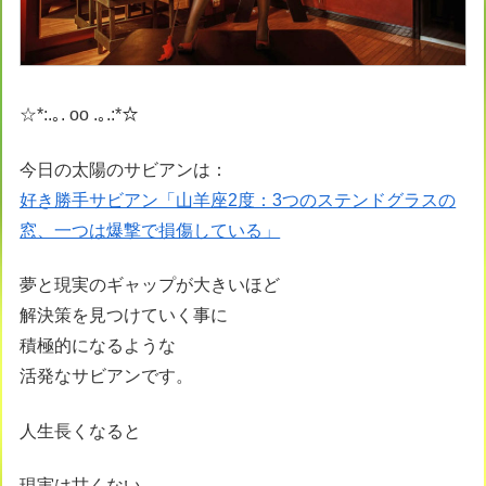
☆*:.｡. oo .｡.:*☆
今日の太陽のサビアンは：
好き勝手サビアン「山羊座2度：3つのステンドグラスの
窓、一つは爆撃で損傷している」
夢と現実のギャップが大きいほど
解決策を見つけていく事に
積極的になるような
活発なサビアンです。
人生長くなると
現実は甘くない