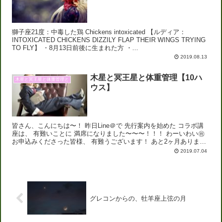
獅子座21度：中毒した鶏 Chickens intoxicated 【ルディア：
INTOXICATED CHICKENS DIZZILY FLAP THEIR WINGS TRYING
TO FLY】 ・8月13日前後に生まれた方 ・...
2019.08.13
木星と冥王星と体重管理【10ハ
木星と冥王星と体重管理と
ウス】
皆さん、こんにちは〜！ 昨日Line＠で 先行案内を始めた コラボ講
座は、 有難いことに 満席になりました〜〜〜！！！ わーいわい㊗️
お申込みくださった皆様、 有難うございます！ あと2ヶ月あります
ので（笑） 準備万端でお待ちして...
2019.07.04
グレコンからの、牡羊座上弦の月