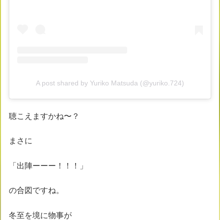
A post shared by Yuriko Matsuda (@yuriko.724)
聴こえますかね〜？
まさに
「出陣ーーー！！！」
の合図ですね。
冬至を境に物事が