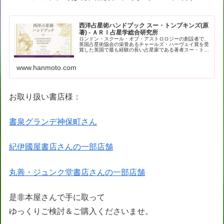
西洋占星術ハンドブック スー・トンプキンズ(原
著) - ＡＲＩ占星学総合研究所
ロンドン・スクール・オブ・アストロロジーの創設者で、
英国占星術協会の栄誉あるチャールズ・ハーヴェイ賞を受
賞した英国で最も経験の長い占星家である著者スー・トン
プキンズによる現代占星術の解… - 引用：版元ドットコム
www.hanmoto.com
お取り扱い書店様：
書泉グランデ神保町さん
紀伊國屋書店さんの一部店舗
丸善・ジュンク堂書店さんの一部店舗
是非本屋さんで手に取って
ゆっくりご検討＆ご購入くださいませ。