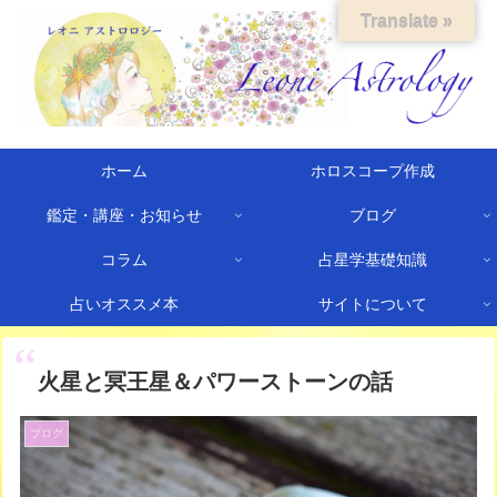
Translate »
ホーム
ホロスコープ作成
鑑定・講座・お知らせ
ブログ
コラム
占星学基礎知識
占いオススメ本
サイトについて
火星と冥王星＆パワーストーンの話
ブログ