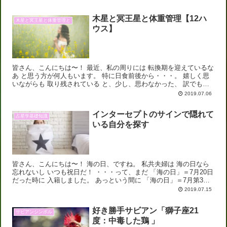
木星と冥王星と体重管理【12ハ
木星と冥王星と体重管理と
ウス】
皆さん、こんにちは〜！ 最近、私の周りには 転換期を迎えているな
あ と思う方が何人もいます。 特に日食前後から・・・。 嬉しく思
いながらも 取り残されている と、少し、思わなかった、 訳でも、
無いのですが 私もその 波を前にして...
2019.07.06
インターセプトのサインで隠れて
占星学基礎知識
いる自分を探す
皆さん、こんにちは〜！ 海の日、ですね。 私共夫婦は 海の日なら
忘れないし いつも祝日だ！ ・・・って、まだ 「海の日」＝7月20日
だった時に 入籍しました。 あっという間に 「海の日」＝7月第3月
曜日 となり、 もう記念...
2019.07.15
好き勝手サビアン「獅子座21
サビアンシンボル
度：中毒した鶏 」