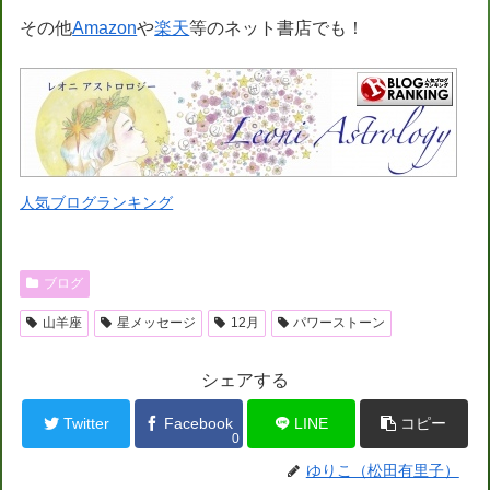
その他
Amazon
や
楽天
等のネット書店でも！
人気ブログランキング
ブログ
山羊座
星メッセージ
12月
パワーストーン
シェアする
Twitter
Facebook
LINE
コピー
0
ゆりこ（松田有里子）