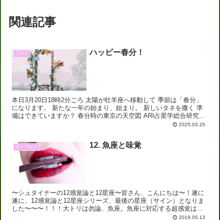
関連記事
ハッピー春分！
ブログ
本日3月20日18時2分ごろ 太陽が牡羊座へ移動して 季節は「春分」
になります。 新たな一年の始まり、始まり。 新しいタネを撒く 準
備はできていますか？ 春分時の東京の天空図 ARI占星学総合研究所
のスタナビで作成： 太陽や...
2025.03.20
12. 魚座と味覚
日々ブログ
〜シュタイナーの12感覚論と12星座〜皆さん、こんにちは〜！遂に
遂に、12感覚論と12星座シリーズ、最後の星座（サイン）となりま
した〜〜〜！！！大トリは勿論、魚座。魚座に対応する超感覚は
「味覚」です。牡羊座から始まった旅の終盤。酸いも甘いも...
2019.05.13