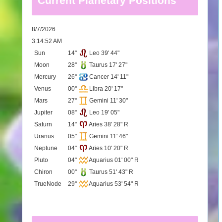
Current Planetary Positions
8/7/2026
3:14:52 AM
Sun
14°
Leo 39' 44"
Moon
28°
Taurus 17' 27"
Mercury
26°
Cancer 14' 11"
Venus
00°
Libra 20' 17"
Mars
27°
Gemini 11' 30"
Jupiter
08°
Leo 19' 05"
Saturn
14°
Aries 38' 28" R
Uranus
05°
Gemini 11' 46"
Neptune
04°
Aries 10' 20" R
Pluto
04°
Aquarius 01' 00" R
Chiron
00°
Taurus 51' 43" R
TrueNode
29°
Aquarius 53' 54" R