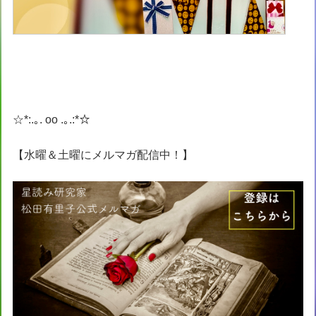
☆*:.｡. oo .｡.:*☆
【水曜＆土曜にメルマガ配信中！】