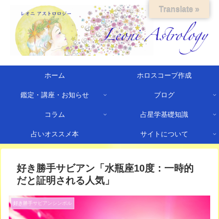
Translate »
ホーム
ホロスコープ作成
鑑定・講座・お知らせ
ブログ
コラム
占星学基礎知識
占いオススメ本
サイトについて
好き勝手サビアン「水瓶座10度：一時的
だと証明される人気」
好き勝手サビアンシンボル