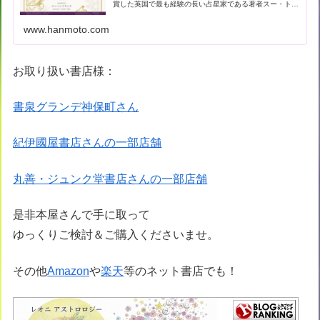
賞した英国で最も経験の長い占星家である著者スー・トン
プキンズによる現代占星術の解… - 引用：版元ドットコム
www.hanmoto.com
お取り扱い書店様：
書泉グランデ神保町さん
紀伊國屋書店さんの一部店舗
丸善・ジュンク堂書店さんの一部店舗
是非本屋さんで手に取って
ゆっくりご検討＆ご購入くださいませ。
その他
Amazon
や
楽天
等のネット書店でも！