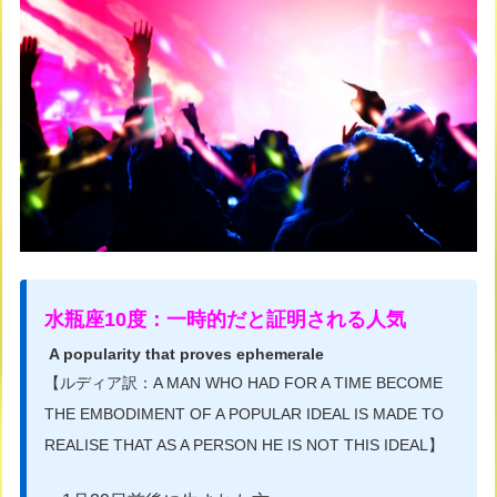
水瓶座10度：一時的だと証明される人気
A popularity that proves ephemerale
【ルディア訳：A MAN WHO HAD FOR A TIME BECOME
THE EMBODIMENT OF A POPULAR IDEAL IS MADE TO
REALISE THAT AS A PERSON HE IS NOT THIS IDEAL】