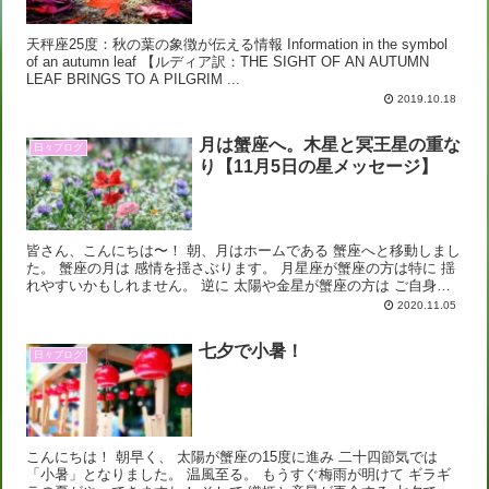
天秤座25度：秋の葉の象徴が伝える情報 Information in the symbol
of an autumn leaf 【ルディア訳：THE SIGHT OF AN AUTUMN
LEAF BRINGS TO A PILGRIM ...
2019.10.18
月は蟹座へ。木星と冥王星の重な
日々ブログ
り【11月5日の星メッセージ】
皆さん、こんにちは〜！ 朝、月はホームである 蟹座へと移動しまし
た。 蟹座の月は 感情を揺さぶります。 月星座が蟹座の方は特に 揺
れやすいかもしれません。 逆に 太陽や金星が蟹座の方は ご自身の
魅力を 発揮しやすい時とも言えます。...
2020.11.05
七夕で小暑！
日々ブログ
こんにちは！ 朝早く、 太陽が蟹座の15度に進み 二十四節気では
「小暑」となりました。 温風至る。 もうすぐ梅雨が明けて ギラギ