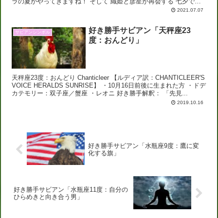
ラの夏がやってきますね！ そして 織姫と彦星が再会する 七夕でも
ある今日、 金星と土星が向かい合...
2021.07.07
好き勝手サビアン「天秤座23
サビアンシンボル
度：おんどり」
天秤座23度：おんどり Chanticleer 【ルディア訳：CHANTICLEER'S
VOICE HERALDS SUNRISE】 ・10月16日前後に生まれた方 ・ドデ
カテモリー：双子座／蟹座 ・レオニ 好き勝手解釈： 「先見...
2019.10.16
好き勝手サビアン「水瓶座9度：鷹に変
化する旗」
好き勝手サビアン「水瓶座11度：自分の
ひらめきと向き合う男」