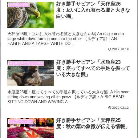
好き勝手サビアン「天秤座26
天秤座21−30度
度：互いに入れ替わる鷹と大きな
白い鳩」
天秤座26度：互いに入れ替わる鷹と大きな白い鳩 An eagle and a
large white dove turning one into the other 【ルディア訳：AN
EAGLE AND A LARGE WHITE DO...
2019.10.19
好き勝手サビアン「水瓶座23
好き勝手サビアンシンボル
度：座ってすべての手足を振って
いる大きな熊」
水瓶座23度：座ってすべての手足を振っている大きな熊 A big bear
sitting down and waving all its paws 【ルディア訳：A BIG BEAR
SITTING DOWN AND WAVING A...
2020.02.12
好き勝手サビアン「天秤座25
サビアンシンボル
度：秋の葉の象徴が伝える情報」