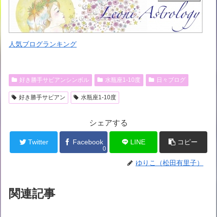
人気ブログランキング
好き勝手サビアンシンボル
水瓶座1-10度
日々ブログ
好き勝手サビアン
水瓶座1-10度
シェアする
Twitter
Facebook
LINE
コピー
0
ゆりこ（松田有里子）
関連記事