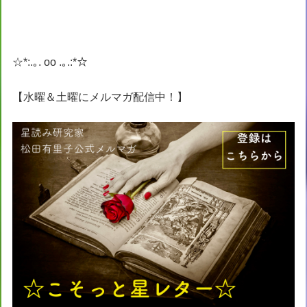
☆*:.｡. oo .｡.:*☆
【水曜＆土曜にメルマガ配信中！】