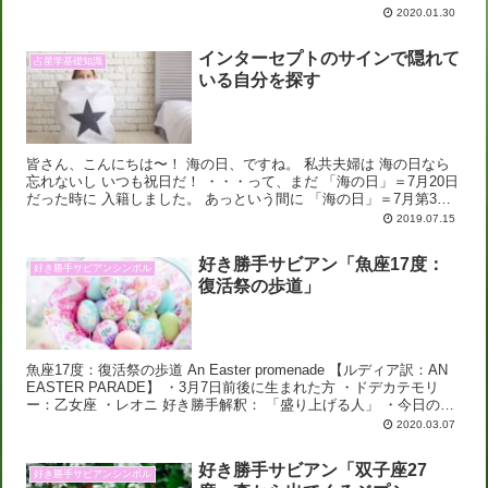
2020.01.30
インターセプトのサインで隠れて
占星学基礎知識
いる自分を探す
皆さん、こんにちは〜！ 海の日、ですね。 私共夫婦は 海の日なら
忘れないし いつも祝日だ！ ・・・って、まだ 「海の日」＝7月20日
だった時に 入籍しました。 あっという間に 「海の日」＝7月第3月
曜日 となり、 もう記念...
2019.07.15
好き勝手サビアン「魚座17度：
好き勝手サビアンシンボル
復活祭の歩道」
魚座17度：復活祭の歩道 An Easter promenade 【ルディア訳：AN
EASTER PARADE】 ・3月7日前後に生まれた方 ・ドデカテモリ
ー：乙女座 ・レオニ 好き勝手解釈： 「盛り上げる人」 ・今日のサ
ビアン...
2020.03.07
好き勝手サビアン「双子座27
好き勝手サビアンシンボル