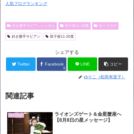
人気ブログランキング
好き勝手サビアンシンボル
双子座11-20度
日々ブログ
好き勝手サビアン
双子座11-20度
シェアする
Twitter
Facebook
LINE
コピー
0
ゆりこ（松田有里子）
関連記事
ライオンズゲート＆金星蟹座へ
日々ブログ
【8月8日の星メッセージ】