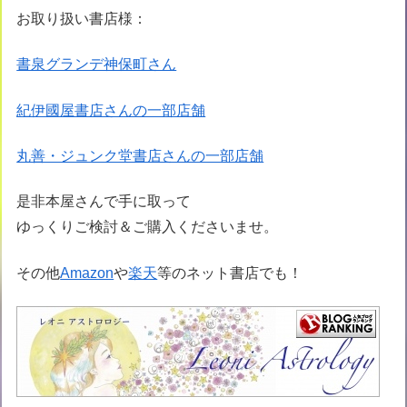
お取り扱い書店様：
書泉グランデ神保町さん
紀伊國屋書店さんの一部店舗
丸善・ジュンク堂書店さんの一部店舗
是非本屋さんで手に取って
ゆっくりご検討＆ご購入くださいませ。
その他
Amazon
や
楽天
等のネット書店でも！