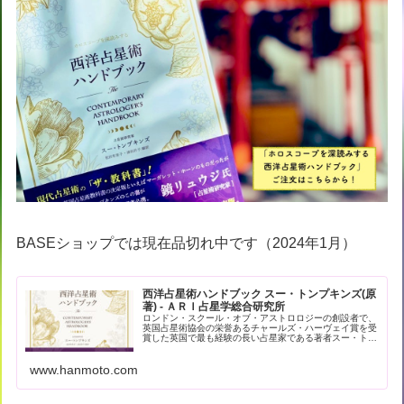
BASEショップでは現在品切れ中です（2024年1月）
西洋占星術ハンドブック スー・トンプキンズ(原
著) - ＡＲＩ占星学総合研究所
ロンドン・スクール・オブ・アストロロジーの創設者で、
英国占星術協会の栄誉あるチャールズ・ハーヴェイ賞を受
賞した英国で最も経験の長い占星家である著者スー・トン
プキンズによる現代占星術の解… - 引用：版元ドットコム
www.hanmoto.com