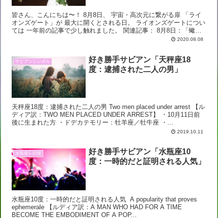
皆さん、こんにちは〜！ 8月8日、 宇宙・高次元に繋がる扉 「ライ
オンズゲート」が 最大に開くとされる日。 ライオンズゲートについ
ては 一年前の記事で少し触れました。 関連記事： 8月8日：「蠍座
上弦の月」「ライオンズゲート」「立...
2020.08.08
好き勝手サビアン「天秤座18
サビアンシンボル
度：逮捕された二人の男」
天秤座18度：逮捕された二人の男 Two men placed under arrest 【ル
ディア訳：TWO MEN PLACED UNDER ARREST​】 ・10月11日前
後に生まれた方 ・ドデカテモリー：牡羊座／牡牛座 ・...
2019.10.11
好き勝手サビアン「水瓶座10
水瓶座1-10度
度：一時的だと証明される人気」
水瓶座10度：一時的だと証明される人気 A popularity that proves
ephemerale 【ルディア訳：A MAN WHO HAD FOR A TIME
BECOME THE EMBODIMENT OF A POP...