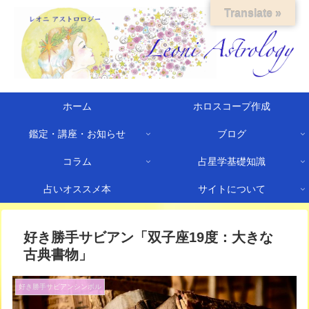
Translate »
ホーム
ホロスコープ作成
鑑定・講座・お知らせ
ブログ
コラム
占星学基礎知識
占いオススメ本
サイトについて
好き勝手サビアン「双子座19度：大きな
古典書物」
好き勝手サビアンシンボル