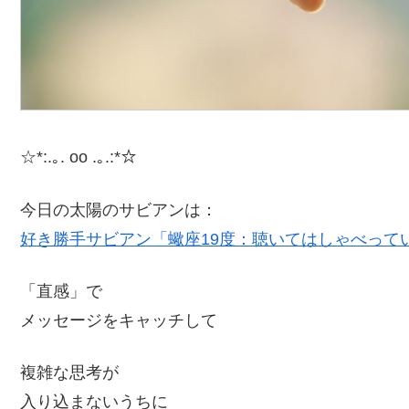
☆*:.｡. oo .｡.:*☆
今日の太陽のサビアンは：
好き勝手サビアン「蠍座19度：聴いてはしゃべって
「直感」で
メッセージをキャッチして
複雑な思考が
入り込まないうちに