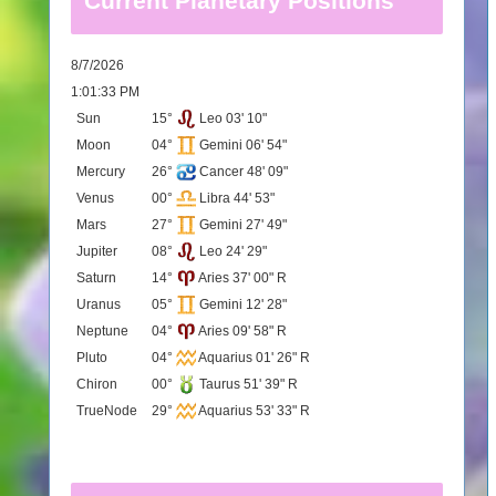
Current Planetary Positions
8/7/2026
1:01:33 PM
Sun
15°
Leo 03' 10"
Moon
04°
Gemini 06' 54"
Mercury
26°
Cancer 48' 09"
Venus
00°
Libra 44' 53"
Mars
27°
Gemini 27' 49"
Jupiter
08°
Leo 24' 29"
Saturn
14°
Aries 37' 00" R
Uranus
05°
Gemini 12' 28"
Neptune
04°
Aries 09' 58" R
Pluto
04°
Aquarius 01' 26" R
Chiron
00°
Taurus 51' 39" R
TrueNode
29°
Aquarius 53' 33" R