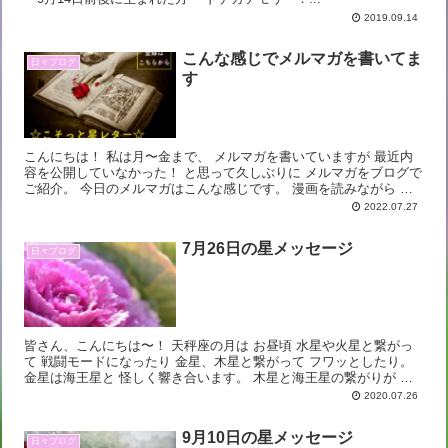
2019.09.14
こんな感じでメルマガを書いてま
日々ブログ
す
こんにちは！ 私は月〜金まで、 メルマガを書いていますが 最近内
容を公開していなかった！ と思って久しぶりに メルマガをブログで
ご紹介。 今日のメルマガはこんな感じです。 漫画を読みながら 夏
休みの宿題は 「ホネホネやっ...
2022.07.27
7月26日の星メッセージ
日々ブログ
皆さん、こんにちは〜！ 天秤座の月は お昼頃 水星や火星と繋がっ
て 戦闘モードになったり 金星、木星と繋がって フワッとしたり。
金星は海王星と 怪しく響き合います。 木星と海王星の繋がりが し
ばらく背後にある中で このチグハグ...
2020.07.26
9月10日の星メッセージ
日々ブログ