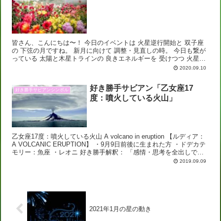
皆さん、こんにちは〜！ 今日のイベントは 火星逆行開始と 双子座
の 下弦の月ですね。 新月に向けて 調整・見直しの時。 今日も繋が
っている 太陽と木星トラインの 良きエネルギーを 受けつつ 火星が
逆行に転じる事で 逆行天体が ...
2020.09.10
好き勝手サビアン「乙女座17
好き勝手サビアンシンボル
度：噴火している火山」
乙女座17度：噴火している火山 A volcano in eruption 【ルディア：
A VOLCANIC ERUPTION】 ・9月9日前後に生まれた方 ・ドデカテ
モリー：魚座 ・レオニ 好き勝手解釈： 「感情・思考を全出しで
与...
2019.09.09
2021年1月の星の動き