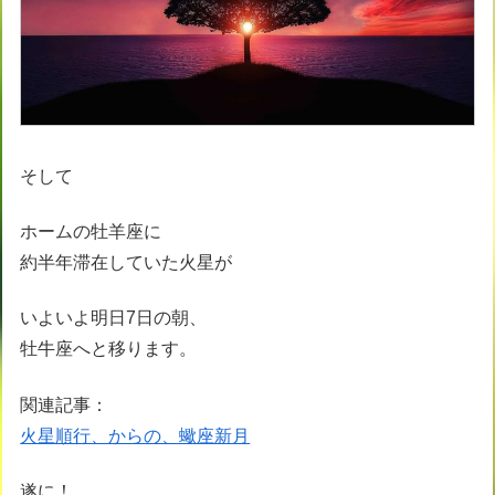
そして
ホームの牡羊座に
約半年滞在していた火星が
いよいよ明日7日の朝、
牡牛座へと移ります。
関連記事：
火星順行、からの、蠍座新月
遂に！