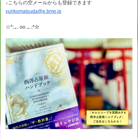
↓こちらの空メールからも登録できます
yurikomatsuda@e.bme.jp
☆*:.｡. oo .｡.:*☆