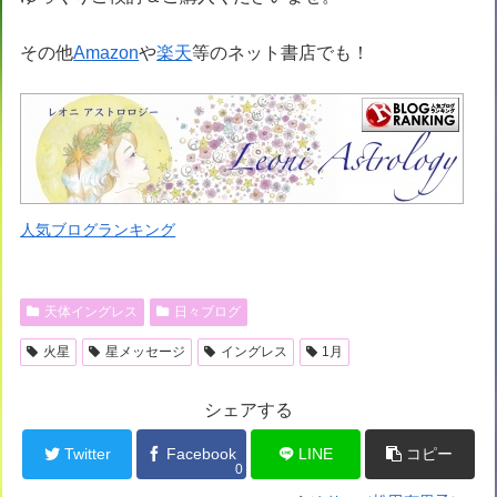
その他
Amazon
や
楽天
等のネット書店でも！
人気ブログランキング
天体イングレス
日々ブログ
火星
星メッセージ
イングレス
1月
シェアする
Twitter
Facebook
LINE
コピー
0