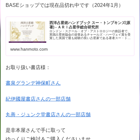
BASEショップでは現在品切れ中です（2024年1月）
西洋占星術ハンドブック スー・トンプキンズ(原
著) - ＡＲＩ占星学総合研究所
ロンドン・スクール・オブ・アストロロジーの創設者で、
英国占星術協会の栄誉あるチャールズ・ハーヴェイ賞を受
賞した英国で最も経験の長い占星家である著者スー・トン
プキンズによる現代占星術の解… - 引用：版元ドットコム
www.hanmoto.com
お取り扱い書店様：
書泉グランデ神保町さん
紀伊國屋書店さんの一部店舗
丸善・ジュンク堂書店さんの一部店舗
是非本屋さんで手に取って
ゆっくりご検討＆ご購入くださいませ。