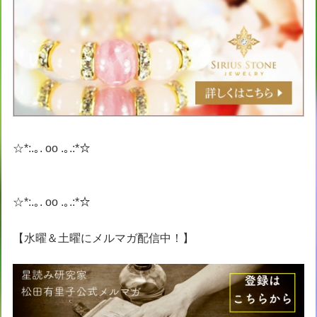
☆*:.｡. oo .｡.:*☆
☆*:.｡. oo .｡.:*☆
【水曜＆土曜にメルマガ配信中！】