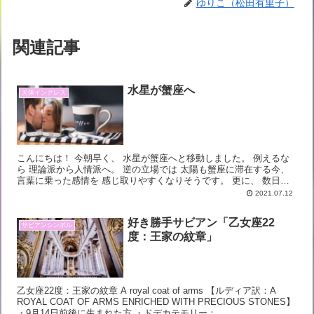
ゆりこ（松田有里子）
関連記事
水星が蟹座へ
天体イングレス
こんにちは！ 今朝早く、 水星が蟹座へと移動しました。 例えるな
ら 理論派から人情派へ。 逆の立場では 太陽も蟹座に滞在する今、
言葉に乗った感情を 感じ取りやすくなりそうです。 更に、 数日間
そこに木星が 良い角度でつながり、 ...
2021.07.12
好き勝手サビアン「乙女座22
サビアンシンボル
度：王家の紋章」
乙女座22度：王家の紋章 A royal coat of arms 【ルディア訳：A
ROYAL COAT OF ARMS ENRICHED WITH PRECIOUS STONES】
・9月14日前後に生まれた方 ・ドデカテモリー：...