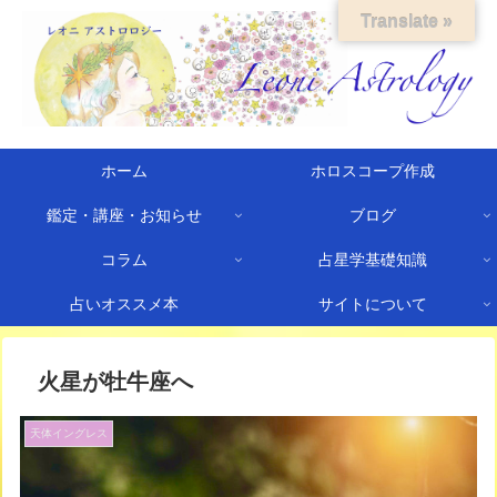
Translate »
ホーム
ホロスコープ作成
鑑定・講座・お知らせ
ブログ
コラム
占星学基礎知識
占いオススメ本
サイトについて
火星が牡牛座へ
天体イングレス