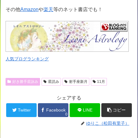
その他
Amazon
や
楽天
等のネット書店でも！
人気ブログランキング
好き勝手星詠み
星読み
射手座新月
11月
シェアする
Twitter
Facebook
LINE
コピー
0
ゆりこ（松田有里子）