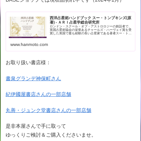
西洋占星術ハンドブック スー・トンプキンズ(原
著) - ＡＲＩ占星学総合研究所
ロンドン・スクール・オブ・アストロロジーの創設者で、
英国占星術協会の栄誉あるチャールズ・ハーヴェイ賞を受
賞した英国で最も経験の長い占星家である著者スー・トン
プキンズによる現代占星術の解… - 引用：版元ドットコム
www.hanmoto.com
お取り扱い書店様：
書泉グランデ神保町さん
紀伊國屋書店さんの一部店舗
丸善・ジュンク堂書店さんの一部店舗
是非本屋さんで手に取って
ゆっくりご検討＆ご購入くださいませ。