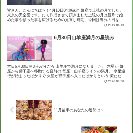
皆さん、こんにちは〜！4月13日04:06a.m.蟹座で上弦の月でした。↓
東京の天空図です。にて作成させて頂きました上弦の月は新月で始
めた事や願った事を広げるための見直し時期。今回は春分の日を過
ぎて最初の新月（牡羊座）からの見直しですし、次...
2019.04.13
6月30日山羊座満月の星読み
好き勝手星詠み
本日6月30日朝8時57分ごろ 山羊座で満月になりました。 木星が 蟹
座から獅子座へ移動する直前の 蟹座ー山羊座ラインの満月。 水星逆
行が始まったばかりで 火星が双子座へ入ったばかりという 慌ただし
い中で迎える山羊座満月は 外へ、未来...
2026.06.30
11月後半のあなたの運勢は？