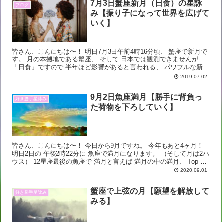
7月3日蟹座新月（日食）の星詠
ブログ
み【振り子になって世界を広げて
いく】
皆さん、こんにちは〜！ 明日7月3日午前4時16分頃、 蟹座で新月で
す。 月の本拠地である蟹座、 そして 日本では観測できませんが
「日食」ですので 半年ほど影響があると言われる、 パワフルな新月
です。 前回は1月に山羊座で部分日食...
2019.07.02
9月2日魚座満月【勝手に背負っ
好き勝手星詠み
た荷物を下ろしていく】
皆さん、こんにちは〜！ 今日から9月ですね。 今年もあと4ヶ月！
明日2日の 午後2時22分に 魚座で満月になります。 （そして月は2ハ
ウス） 12星座最後の魚座で 満月と言えば 満月の中の満月、 Top of
the 満月的な（笑...
2020.09.01
蟹座で上弦の月【願望を解放して
好き勝手星詠み
みる】