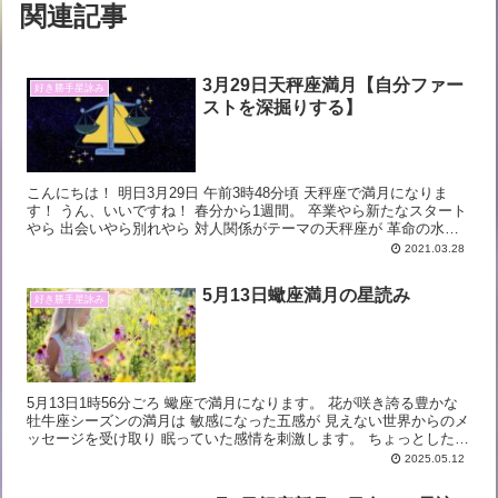
関連記事
3月29日天秤座満月【自分ファー
好き勝手星詠み
ストを深掘りする】
こんにちは！ 明日3月29日 午前3時48分頃 天秤座で満月になりま
す！ うん、いいですね！ 春分から1週間。 卒業やら新たなスタート
やら 出会いやら別れやら 対人関係がテーマの天秤座が 革命の水瓶
座（アセンダント）や 大き...
2021.03.28
5月13日蠍座満月の星読み
好き勝手星詠み
5月13日1時56分ごろ 蠍座で満月になります。 花が咲き誇る豊かな
牡牛座シーズンの満月は 敏感になった五感が 見えない世界からのメ
ッセージを受け取り 眠っていた感情を刺激します。 ちょっとした価
値観の変容で より心地良い豊かな世界を広...
2025.05.12