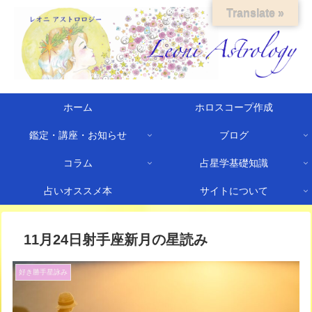
Translate »
ホーム
ホロスコープ作成
鑑定・講座・お知らせ
ブログ
コラム
占星学基礎知識
占いオススメ本
サイトについて
11月24日射手座新月の星読み
好き勝手星詠み