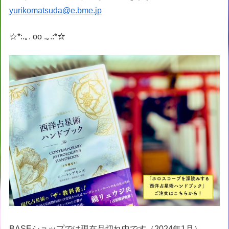
yurikomatsuda@e.bme.jp
☆*:.｡. oo .｡.:*☆
BASEショップでは現在品切れ中です（2024年1月）