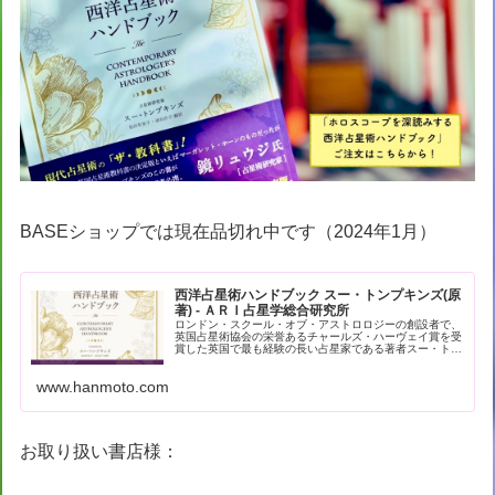
BASEショップでは現在品切れ中です（2024年1月）
西洋占星術ハンドブック スー・トンプキンズ(原
著) - ＡＲＩ占星学総合研究所
ロンドン・スクール・オブ・アストロロジーの創設者で、
英国占星術協会の栄誉あるチャールズ・ハーヴェイ賞を受
賞した英国で最も経験の長い占星家である著者スー・トン
プキンズによる現代占星術の解… - 引用：版元ドットコム
www.hanmoto.com
お取り扱い書店様：