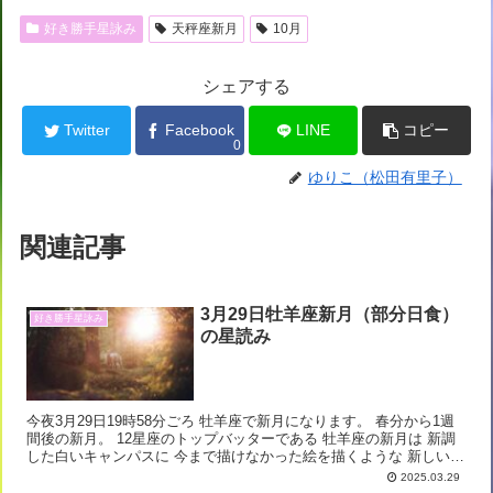
好き勝手星詠み
天秤座新月
10月
シェアする
Twitter
Facebook
LINE
コピー
0
ゆりこ（松田有里子）
関連記事
3月29日牡羊座新月（部分日食）
好き勝手星詠み
の星読み
今夜3月29日19時58分ごろ 牡羊座で新月になります。 春分から1週
間後の新月。 12星座のトップバッターである 牡羊座の新月は 新調
した白いキャンパスに 今まで描けなかった絵を描くような 新しい可
能性に 心を躍らせていきたい時。...
2025.03.29