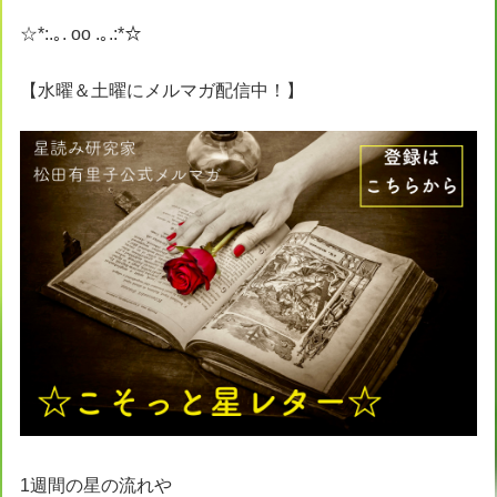
☆*:.｡. oo .｡.:*☆
【水曜＆土曜にメルマガ配信中！】
1週間の星の流れや