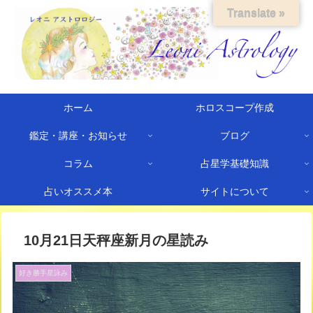
Translate »
ホーム
ホロスコープ作成
鑑定・講座・お知らせ
ブログ
コラム
占星学基礎知識
占いオススメ本
サイトについて
10月21日天秤座新月の星読み
好き勝手星詠み