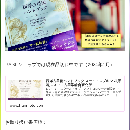
BASEショップでは現在品切れ中です（2024年1月）
西洋占星術ハンドブック スー・トンプキンズ(原
著) - ＡＲＩ占星学総合研究所
ロンドン・スクール・オブ・アストロロジーの創設者で、
英国占星術協会の栄誉あるチャールズ・ハーヴェイ賞を受
賞した英国で最も経験の長い占星家である著者スー・トン
プキンズによる現代占星術の解… - 引用：版元ドットコム
www.hanmoto.com
お取り扱い書店様：