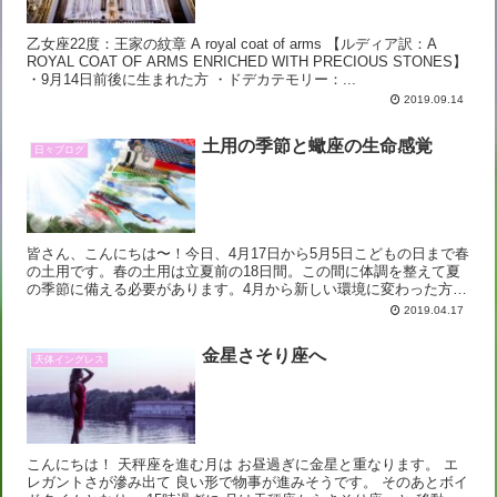
乙女座22度：王家の紋章 A royal coat of arms 【ルディア訳：A
ROYAL COAT OF ARMS ENRICHED WITH PRECIOUS STONES】
・9月14日前後に生まれた方 ・ドデカテモリー：...
2019.09.14
土用の季節と蠍座の生命感覚
日々ブログ
皆さん、こんにちは〜！今日、4月17日から5月5日こどもの日まで春
の土用です。春の土用は立夏前の18日間。この間に体調を整えて夏
の季節に備える必要があります。4月から新しい環境に変わった方は
特に心身共に疲れが出やすい時期です。無理は効かない...
2019.04.17
金星さそり座へ
天体イングレス
こんにちは！ 天秤座を進む月は お昼過ぎに金星と重なります。 エ
レガントさが滲み出て 良い形で物事が進みそうです。 そのあとボイ