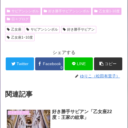
サビアンシンボル
好き勝手サビアンシンボル
乙女座1-10度
日々ブログ
乙女座
サビアンシンボル
好き勝手サビアン
乙女座1−10度
シェアする
Twitter
Facebook
LINE
コピー
0
ゆりこ（松田有里子）
関連記事
好き勝手サビアン「乙女座22
乙女座21度-30度
度：王家の紋章」