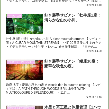
ドタイムとなり、 15時過ぎに 月は天秤座からさそり座へと 移動し
ます。 華金の今日は 午前中に人と...
2021.09.10
好き勝手サビアン「牡牛座1度：
牡牛座1−10度
清らかな山の小川」
牡牛座1度：清らかな山の小川 A clear mountain stream 【ルディア
訳：A CLEAR MOUNTAIN STREAM】 ・4月20日前後に生まれた方
・ドデカテモリー：牡牛座 ・レオニ 好き勝手解釈： 「自分の...
2020.04.20
好き勝手サビアン「蠍座18度：
好き勝手サビアンシンボル
豪華な秋色の森」
蠍座18度：豪華な秋色の森 A woods rich in autumn coloring 【ルデ
ィア訳：A PATH THROUGH WOODS BRILLIANT WITH
MULTICOLOURED SPLENDOUR】 ・11月...
2019.11.10
木星と冥王星と体重管理【1ハウ
木星と冥王星と体重管理と