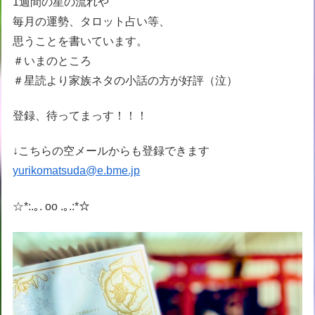
1週間の星の流れや
毎月の運勢、タロット占い等、
思うことを書いています。
＃いまのところ
＃星読より家族ネタの小話の方が好評（泣）
登録、待ってまっす！！！
↓こちらの空メールからも登録できます
yurikomatsuda@e.bme.jp
☆*:.｡. oo .｡.:*☆