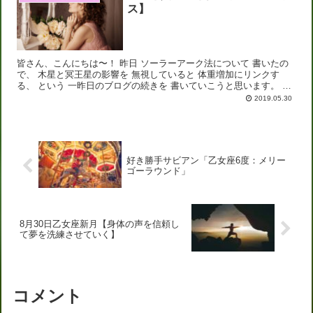
ス】
皆さん、こんにちは〜！ 昨日 ソーラーアーク法について 書いたの
で、 木星と冥王星の影響を 無視していると 体重増加にリンクす
る、 という 一昨日のブログの続きを 書いていこうと思います。 参
考にしている本： Astrology &...
2019.05.30
好き勝手サビアン「乙女座6度：メリー
ゴーラウンド」
8月30日乙女座新月【身体の声を信頼し
て夢を洗練させていく】
コメント