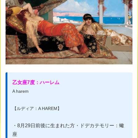
乙女座7度：ハーレム
A harem
【ルディア：A HAREM】
・8月29日前後に生まれた方・ドデカテモリー：蠍
座