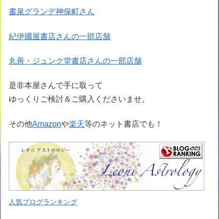
書泉グランデ神保町さん
紀伊國屋書店さんの一部店舗
丸善・ジュンク堂書店さんの一部店舗
是非本屋さんで手に取って
ゆっくりご検討＆ご購入くださいませ。
その他
Amazon
や
楽天
等のネット書店でも！
人気ブログランキング