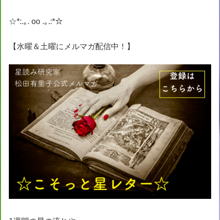
☆*:.｡. oo .｡.:*☆
【水曜＆土曜にメルマガ配信中！】