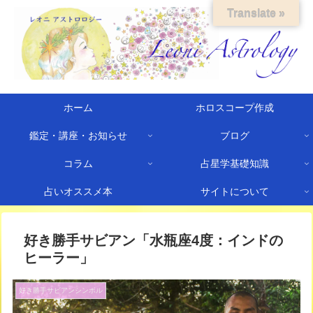
Translate »
ホーム
ホロスコープ作成
鑑定・講座・お知らせ
ブログ
コラム
占星学基礎知識
占いオススメ本
サイトについて
好き勝手サビアン「水瓶座4度：インドの
ヒーラー」
好き勝手サビアンシンボル