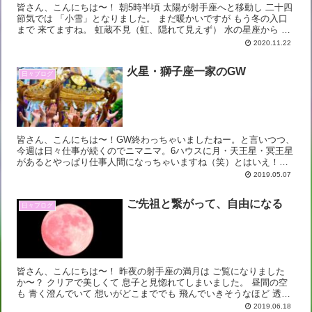
皆さん、こんにちは〜！ 朝5時半頃 太陽が射手座へと移動し 二十四
節気では 「小雪」となりました。 まだ暖かいですが もう冬の入口
まで 来てますね。 虹蔵不見（虹、隠れて見えず） 水の星座から 火
の星座へ。 空に虹は無くとも...
2020.11.22
火星・獅子座一家のGW
日々ブログ
皆さん、こんにちは〜！GW終わっちゃいましたねー。と言いつつ、
今週は日々仕事が続くのでニマニマ。6ハウスに月・天王星・冥王星
があるとやっぱり仕事人間になっちゃいますね（笑）とはいえ！私
は5ハウスが強いので遊びも大事なのです。さらに我が家は親...
2019.05.07
ご先祖と繋がって、自由になる
日々ブログ
皆さん、こんにちは〜！ 昨夜の射手座の満月は ご覧になりました
か〜？ クリアで美しくて 息子と見惚れてしまいました。 昼間の空
も 青く澄んでいて 想いがどこまででも 飛んでいきそうなほど 透明
感がある空気で。 射手座らしく 夢...
2019.06.18