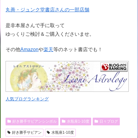
丸善・ジュンク堂書店さんの一部店舗
是非本屋さんで手に取って
ゆっくりご検討＆ご購入くださいませ。
その他
Amazon
や
楽天
等のネット書店でも！
人気ブログランキング
好き勝手サビアンシンボル
水瓶座1-10度
日々ブログ
好き勝手サビアン
水瓶座1-10度