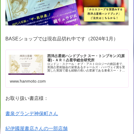
BASEショップでは現在品切れ中です（2024年1月）
西洋占星術ハンドブック スー・トンプキンズ(原
著) - ＡＲＩ占星学総合研究所
ロンドン・スクール・オブ・アストロロジーの創設者で、
英国占星術協会の栄誉あるチャールズ・ハーヴェイ賞を受
賞した英国で最も経験の長い占星家である著者スー・トン
プキンズによる現代占星術の解… - 引用：版元ドットコム
www.hanmoto.com
お取り扱い書店様：
書泉グランデ神保町さん
紀伊國屋書店さんの一部店舗