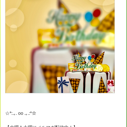
☆*:.｡. oo .｡.:*☆