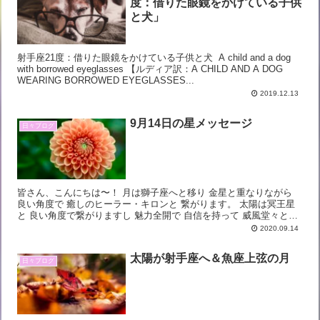
度：借りた眼鏡をかけている子供
と犬」
射手座21度：借りた眼鏡をかけている子供と犬 A child and a dog
with borrowed eyeglasses 【ルディア訳：A CHILD AND A DOG
WEARING BORROWED EYEGLASSES...
2019.12.13
9月14日の星メッセージ
日々ブログ
皆さん、こんにちは〜！ 月は獅子座へと移り 金星と重なりながら
良い角度で 癒しのヒーラー・キロンと 繋がります。 太陽は冥王星
と 良い角度で繋がりますし 魅力全開で 自信を持って 威風堂々と過
ごしたい 月曜日です。 木星が順行...
2020.09.14
太陽が射手座へ＆魚座上弦の月
日々ブログ