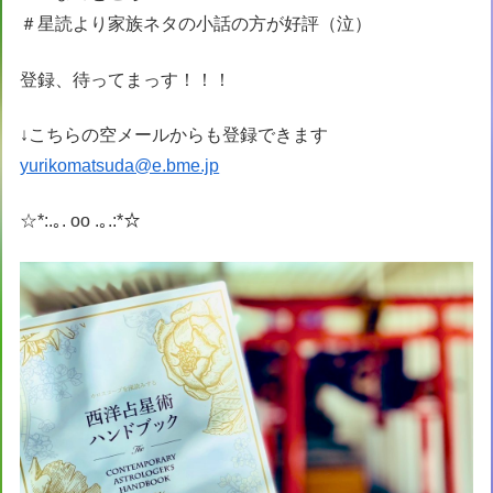
＃星読より家族ネタの小話の方が好評（泣）
登録、待ってまっす！！！
↓こちらの空メールからも登録できます
yurikomatsuda@e.bme.jp
☆*:.｡. oo .｡.:*☆