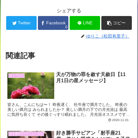
シェアする
Twitter
Facebook
LINE
コピー
0
ゆりこ（松田有里子）
関連記事
天が万物の罪を赦す天赦日【11
日々ブログ
月1日の星メッセージ】
皆さん、こんにちは〜！ 昨夜遅く、 牡牛座で満月でした。 昨夜の
美しい満月は みられましたか？ 美しい満月の下での月光浴は 最高
に気持ち良くて その後ぐっすり眠れました。 月光浴オススメです♡
牡牛座満月の星読み： ハロウィン牡牛...
2020.11.01
好き勝手サビアン「射手座21
好き勝手サビアンシンボル