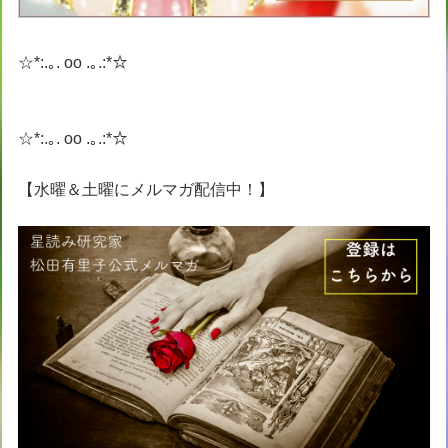
☆*:.｡. oo .｡.:*☆
☆*:.｡. oo .｡.:*☆
【水曜＆土曜にメルマガ配信中！】