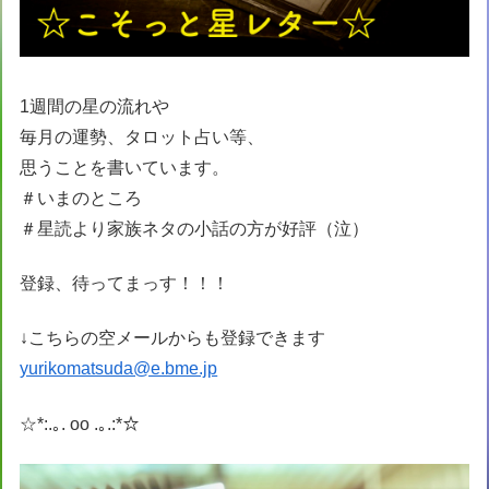
1週間の星の流れや
毎月の運勢、タロット占い等、
思うことを書いています。
＃いまのところ
＃星読より家族ネタの小話の方が好評（泣）
登録、待ってまっす！！！
↓こちらの空メールからも登録できます
yurikomatsuda@e.bme.jp
☆*:.｡. oo .｡.:*☆