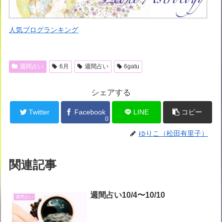
人気ブログランキング
週間占い
6月
週間占い
6gatu
シェアする
Twitter
Facebook
LINE
コピー
0
ゆりこ（松田有里子）
関連記事
週間占い10/4〜10/10
週間占い