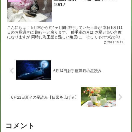
10/17
こんにちは！ 5月末から約4ヶ月間 逆行していた土星が 本日10月11
日のお昼過ぎに 順行へと戻ります。 射手座の月は 木星と良い角度
になりますが 同時に海王星と難しい角度に。 そしてそのつながりが
解ける 13時半頃からはボイドタイム...
2021.10.11
6月14日射手座満月の星読み
6月21日夏至の星読み【日常を広げる】
コメント