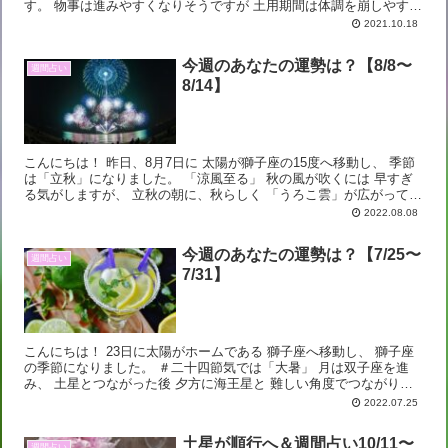
す。 物事は進みやすくなりそうですが 土用期間は体調を崩しやすい
時。 あまり無理をしないようにしてくだ...
2021.10.18
今週のあなたの運勢は？【8/8〜
週間占い
8/14】
こんにちは！ 昨日、8月7日に 太陽が獅子座の15度へ移動し、 季節
は「立秋」になりました。 「涼風至る」 秋の風が吹くには 早すぎ
る気がしますが、 立秋の朝に、秋らしく 「うろこ雲」が広がってい
て 早速季節の移り変わりを感じま...
2022.08.08
今週のあなたの運勢は？【7/25〜
週間占い
7/31】
こんにちは！ 23日に太陽がホームである 獅子座へ移動し、 獅子座
の季節になりました。 ＃二十四節気では「大暑」 月は双子座を進
み、 土星とつながった後 夕方に海王星と 難しい角度でつながりま
す。 そして金星は 木星と難しい角度に。...
2022.07.25
土星が順行へ＆週間占い10/11〜
週間占い