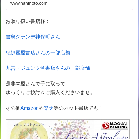
www.hanmoto.com
お取り扱い書店様：
書泉グランデ神保町さん
紀伊國屋書店さんの一部店舗
丸善・ジュンク堂書店さんの一部店舗
是非本屋さんで手に取って
ゆっくりご検討＆ご購入くださいませ。
その他
Amazon
や
楽天
等のネット書店でも！