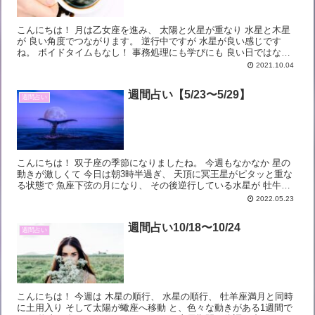
こんにちは！ 月は乙女座を進み、 太陽と火星が重なり 水星と木星
が 良い角度でつながります。 逆行中ですが 水星が良い感じです
ね。 ボイドタイムもなし！ 事務処理にも学びにも 良い日ではない
かと思います。 明日は若干 思考がとっ...
2021.10.04
週間占い【5/23〜5/29】
週間占い
こんにちは！ 双子座の季節になりましたね。 今週もなかなか 星の
動きが激しくて 今日は朝3時半過ぎ、 天頂に冥王星がピタッと重な
る状態で 魚座下弦の月になり、 その後逆行している水星が 牡牛座
へと戻りました。 軌道修正の時ですね...
2022.05.23
週間占い10/18〜10/24
週間占い
こんにちは！ 今週は 木星の順行、 水星の順行、 牡羊座満月と同時
に土用入り そして太陽が蠍座へ移動 と、色々な動きがある1週間で