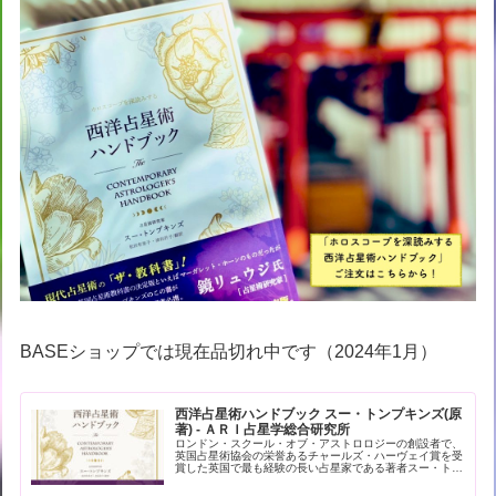
BASEショップでは現在品切れ中です（2024年1月）
西洋占星術ハンドブック スー・トンプキンズ(原
著) - ＡＲＩ占星学総合研究所
ロンドン・スクール・オブ・アストロロジーの創設者で、
英国占星術協会の栄誉あるチャールズ・ハーヴェイ賞を受
賞した英国で最も経験の長い占星家である著者スー・トン
プキンズによる現代占星術の解… - 引用：版元ドットコム